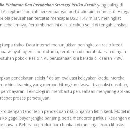
o Pinjaman Dan Perubahan Strategi Risiko Kredit
yang paling di
d Acceptance adalah perkembangan portofolio pinjaman aktif. Hingg
di kelola perusahaan tercatat mencapai USD 1,47 miliar, meningkat
 sebelumnya. Pertumbuhan ini di nilai cukup solid di tengah lanskap
 tanpa risiko. Data internal menunjukkan peningkatan rasio kredit
apa wilayah operasional utama, terutama di daerah-daerah dengan
butuhan pokok. Rasio NPL perusahaan kini berada di kisaran 7,8%,
kan pendekatan selektif dalam evaluasi kelayakan kredit. Mereka
 machine learning yang memperhitungkan riwayat transaksi nasabah,
an pembayaran. Teknologi ini membantu perusahaan menyaring aplikas
rcepat proses persetujuan.
 dengan tenor lebih pendek dan nilai pinjaman lebih kecil. Model in
isiko gagal bayar jangka panjang, serta mendorong inklusi keuangan d
e bawah. Beberapa produk baru bahkan di rancang secara khusus