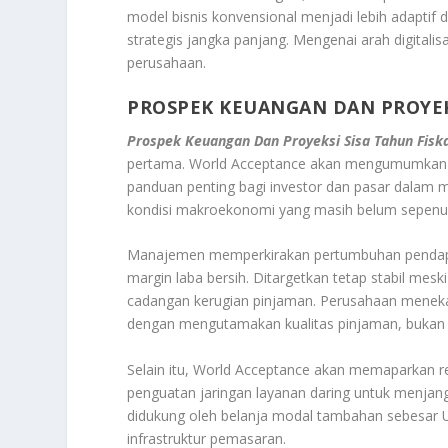
model bisnis konvensional menjadi lebih adaptif 
strategis jangka panjang. Mengenai arah digitalis
perusahaan.
PROSPEK KEUANGAN DAN PROYEKS
Prospek Keuangan Dan Proyeksi Sisa Tahun Fisk
pertama. World Acceptance akan mengumumkan proy
panduan penting bagi investor dan pasar dalam m
kondisi makroekonomi yang masih belum sepenuh
Manajemen memperkirakan pertumbuhan pendapata
margin laba bersih. Ditargetkan tetap stabil mes
cadangan kerugian pinjaman. Perusahaan menek
dengan mengutamakan kualitas pinjaman, bukan h
Selain itu, World Acceptance akan memaparkan ren
penguatan jaringan layanan daring untuk menjang
didukung oleh belanja modal tambahan sebesar 
infrastruktur pemasaran.