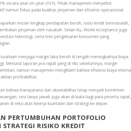
,1% secara year-on-year (YoY). Pihak manajemen menyebut
vatif namun fokus pada kualitas pinjaman dan efisiensi operasional.
parkan rincian lengkap pendapatan bersih, rasio kredit bermasalah,
ngembalian pinjaman oleh nasabah. Selain itu, World Acceptance juga
vestasi teknologi, serta tren pengeluaran konsumen yang
agian.
rusahaan menjaga margin laba bersih di tengah meningkatnya biaya
gi. Menurut laporan pra-rapat yang di rilis sebelumnya, margin
rtekan, namun manajemen mengklaim bahwa efisiensi biaya interna
ilan profitabilitas.
n bahwa transparansi dan akuntabilitas tetap menjadi komitmen
 keuangan, sesi tanya jawab juga akan di buka bagi para peserta rapat
ran di reksi atas kinerja kuartalan dan strategi ke depan.
AN
PERTUMBUHAN PORTOFOLIO
STRATEGI RISIKO KREDIT