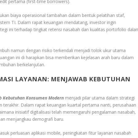
dit pertama (first-time borrowers).
lukan biaya operasional tambahan dalam bentuk pelatihan staf,
sistem TI. Dalam rapat keuangan mendatang, investor ingin
egi ini terhadap tingkat retensi nasabah dan kualitas portofolio dala
mbuh namun dengan risiko terkendali menjadi tolok ukur utama
uangan ini di harapkan bisa memberikan kejelasan arah baru dalam
umbuhan berkelanjutan.
RMASI LAYANAN: MENJAWAB KEBUTUHAN
wab Kebutuhan Konsumen Modern
menjadi pilar utama dalam strategi
terakhir. Dalam rapat keuangan kuartal pertama nanti, perusahaan
imana inisiatif digitalisasi telah memengaruhi pengalaman nasabah,
aan menjangkau demografi baru.
asuk perluasan aplikasi mobile, peningkatan fitur layanan nasabah