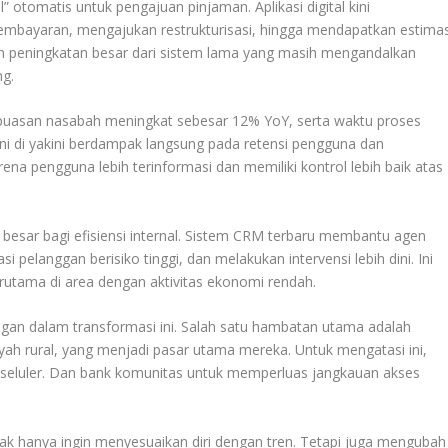
” otomatis untuk pengajuan pinjaman. Aplikasi digital kini
mbayaran, mengajukan restrukturisasi, hingga mendapatkan estimas
an peningkatan besar dari sistem lama yang masih mengandalkan
ng.
kepuasan nasabah meningkat sebesar 12% YoY, serta waktu proses
 ini di yakini berdampak langsung pada retensi pengguna dan
a pengguna lebih terinformasi dan memiliki kontrol lebih baik atas
k besar bagi efisiensi internal. Sistem CRM terbaru membantu agen
i pelanggan berisiko tinggi, dan melakukan intervensi lebih dini. Ini
terutama di area dengan aktivitas ekonomi rendah.
an dalam transformasi ini. Salah satu hambatan utama adalah
layah rural, yang menjadi pasar utama mereka. Untuk mengatasi ini,
 seluler. Dan bank komunitas untuk memperluas jangkauan akses
idak hanya ingin menyesuaikan diri dengan tren. Tetapi juga mengubah