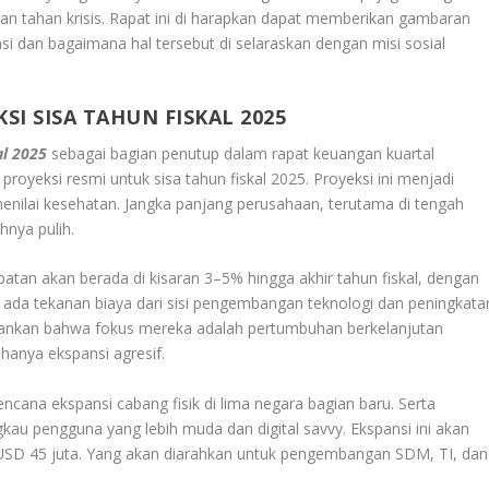
dan tahan krisis. Rapat ini di harapkan dapat memberikan gambaran
asi dan bagaimana hal tersebut di selaraskan dengan misi sosial
I SISA TAHUN FISKAL 2025
al 2025
sebagai bagian penutup dalam rapat keuangan kuartal
eksi resmi untuk sisa tahun fiskal 2025. Proyeksi ini menjadi
enilai kesehatan. Jangka panjang perusahaan, terutama di tengah
nya pulih.
n akan berada di kisaran 3–5% hingga akhir tahun fiskal, dengan
ki ada tekanan biaya dari sisi pengembangan teknologi dan peningkata
ankan bahwa fokus mereka adalah pertumbuhan berkelanjutan
anya ekspansi agresif.
cana ekspansi cabang fisik di lima negara bagian baru. Serta
kau pengguna yang lebih muda dan digital savvy. Ekspansi ini akan
USD 45 juta. Yang akan diarahkan untuk pengembangan SDM, TI, dan