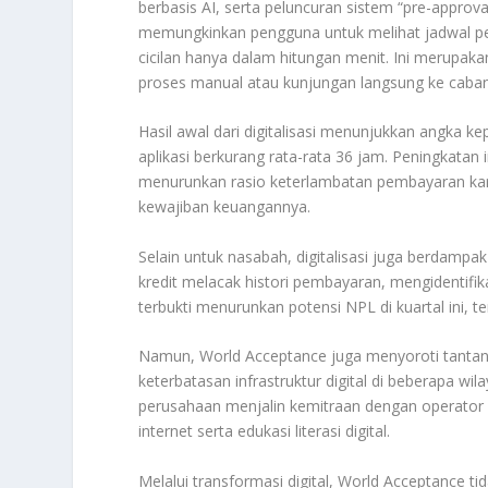
berbasis AI, serta peluncuran sistem “pre-approval
memungkinkan pengguna untuk melihat jadwal pe
cicilan hanya dalam hitungan menit. Ini merupak
proses manual atau kunjungan langsung ke caba
Hasil awal dari digitalisasi menunjukkan angka 
aplikasi berkurang rata-rata 36 jam. Peningkatan
menurunkan rasio keterlambatan pembayaran karen
kewajiban keuangannya.
Selain untuk nasabah, digitalisasi juga berdampa
kredit melacak histori pembayaran, mengidentifikas
terbukti menurunkan potensi NPL di kuartal ini, 
Namun, World Acceptance juga menyoroti tantang
keterbatasan infrastruktur digital di beberapa wi
perusahaan menjalin kemitraan dengan operator
internet serta edukasi literasi digital.
Melalui transformasi digital, World Acceptance t