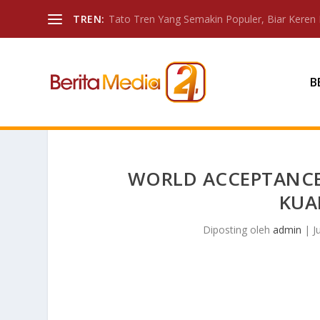
TREN:
Tato Tren Yang Semakin Populer, Biar Keren 
B
WORLD ACCEPTANC
KUA
Diposting oleh
admin
|
J