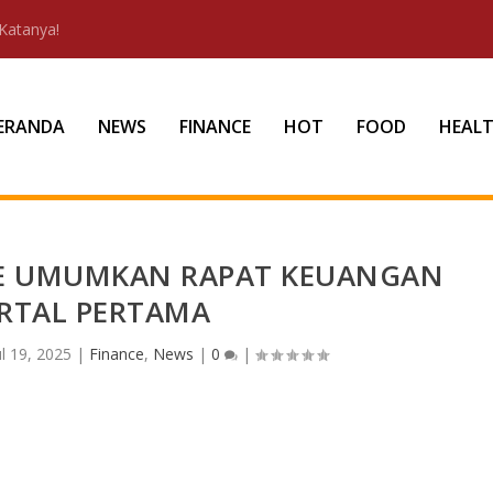
Katanya!
ERANDA
NEWS
FINANCE
HOT
FOOD
HEAL
E UMUMKAN RAPAT KEUANGAN
RTAL PERTAMA
ul 19, 2025
|
Finance
,
News
|
0
|