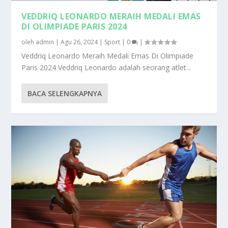
VEDDRIQ LEONARDO MERAIH MEDALI EMAS
DI OLIMPIADE PARIS 2024
oleh
admin
|
Agu 26, 2024
|
Sport
|
0
|
Veddriq Leonardo Meraih Medali Emas Di Olimpiade
Paris 2024 Veddriq Leonardo adalah seorang atlet...
BACA SELENGKAPNYA