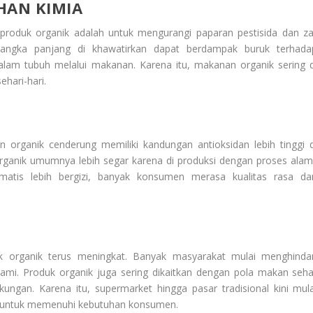
HAN KIMIA
produk organik adalah untuk mengurangi paparan pestisida dan za
 jangka panjang di khawatirkan dapat berdampak buruk terhada
alam tubuh melalui makanan. Karena itu, makanan organik sering d
hari-hari.
organik cenderung memiliki kandungan antioksidan lebih tinggi d
organik umumnya lebih segar karena di produksi dengan proses alami
atis lebih bergizi, banyak konsumen merasa kualitas rasa da
 organik terus meningkat. Banyak masyarakat mulai menghindar
ami. Produk organik juga sering dikaitkan dengan pola makan seha
kungan. Karena itu, supermarket hingga pasar tradisional kini mula
ik untuk memenuhi kebutuhan konsumen.