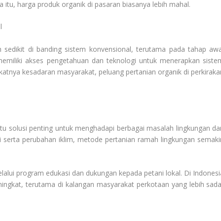
na itu, harga produk organik di pasaran biasanya lebih mahal.
l
h sedikit di banding sistem konvensional, terutama pada tahap awa
i memiliki akses pengetahuan dan teknologi untuk menerapkan siste
atnya kesadaran masyarakat, peluang pertanian organik di perkiraka
satu solusi penting untuk menghadapi berbagai masalah lingkungan da
i serta perubahan iklim, metode pertanian ramah lingkungan semaki
alui program edukasi dan dukungan kepada petani lokal. Di Indonesi
ningkat, terutama di kalangan masyarakat perkotaan yang lebih sada