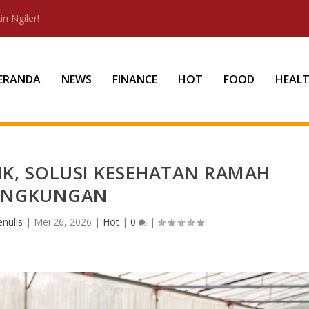
n Ngiler!
ERANDA
NEWS
FINANCE
HOT
FOOD
HEAL
K, SOLUSI KESEHATAN RAMAH
INGKUNGAN
nulis
|
Mei 26, 2026
|
Hot
|
0
|