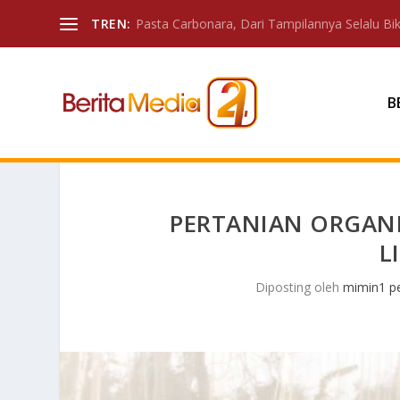
TREN:
Pasta Carbonara, Dari Tampilannya Selalu Biki
B
PERTANIAN ORGANI
L
Diposting oleh
mimin1 pe