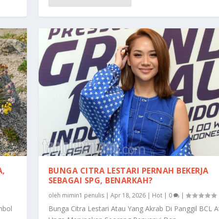
A,
BUNGA CITRA LESTARI PERNAH BEKERJA
SEBAGAI SPG, BENARKAH?
oleh
mimin1 penulis
|
Apr 18, 2026
|
Hot
|
0
|
mbol
Bunga Citra Lestari Atau Yang Akrab Di Panggil BCL A