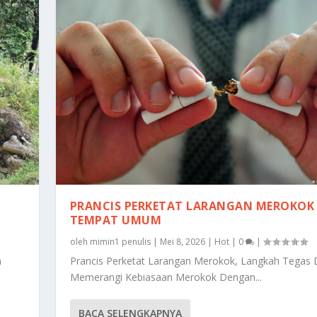
PRANCIS PERKETAT LARANGAN MEROKOK 
TEMPAT UMUM
oleh
mimin1 penulis
|
Mei 8, 2026
|
Hot
|
0
|
m
Prancis Perketat Larangan Merokok, Langkah Tegas
Memerangi Kebiasaan Merokok Dengan...
BACA SELENGKAPNYA