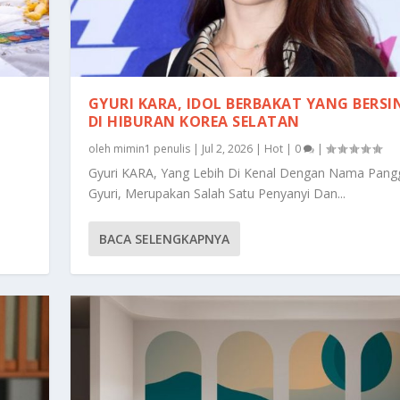
GYURI KARA, IDOL BERBAKAT YANG BERSI
DI HIBURAN KOREA SELATAN
oleh
mimin1 penulis
|
Jul 2, 2026
|
Hot
|
0
|
Gyuri KARA, Yang Lebih Di Kenal Dengan Nama Pang
Gyuri, Merupakan Salah Satu Penyanyi Dan...
BACA SELENGKAPNYA