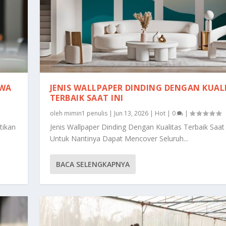
AWA
JENIS WALLPAPER DINDING DENGAN KUAL
TERBAIK SAAT INI
oleh
mimin1 penulis
|
Jun 13, 2026
|
Hot
|
0
|
tikan
Jenis Wallpaper Dinding Dengan Kualitas Terbaik Saat 
Untuk Nantinya Dapat Mencover Seluruh...
BACA SELENGKAPNYA