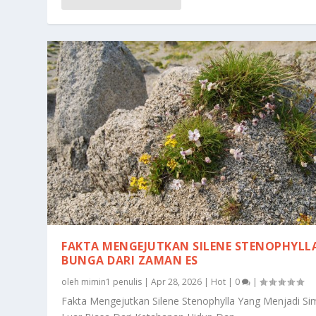
FAKTA MENGEJUTKAN SILENE STENOPHYLL
BUNGA DARI ZAMAN ES
oleh
mimin1 penulis
|
Apr 28, 2026
|
Hot
|
0
|
Fakta Mengejutkan Silene Stenophylla Yang Menjadi Si