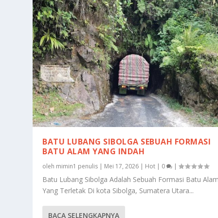
BATU LUBANG SIBOLGA SEBUAH FORMASI
BATU ALAM YANG INDAH
oleh
mimin1 penulis
|
Mei 17, 2026
|
Hot
|
0
|
Batu Lubang Sibolga Adalah Sebuah Formasi Batu Ala
Yang Terletak Di kota Sibolga, Sumatera Utara...
BACA SELENGKAPNYA