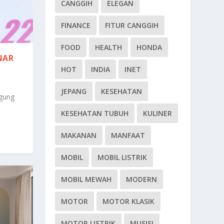
CANGGIH
ELEGAN
FINANCE
FITUR CANGGIH
FOOD
HEALTH
HONDA
NAR
HOT
INDIA
INET
JEPANG
KESEHATAN
gung
KESEHATAN TUBUH
KULINER
MAKANAN
MANFAAT
MOBIL
MOBIL LISTRIK
MOBIL MEWAH
MODERN
MOTOR
MOTOR KLASIK
MOTOR LISTRIK
MUSISI