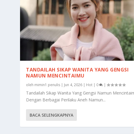
TANDAILAH SIKAP WANITA YANG GENGSI
NAMUN MENCINTAIMU
oleh
mimin1 penulis
|
Jun 4, 2026
|
Hot
|
0
|
Tandailah Sikap Wanita Yang Gengsi Namun Mencintai
Dengan Berbagai Perilaku Aneh Namun...
BACA SELENGKAPNYA