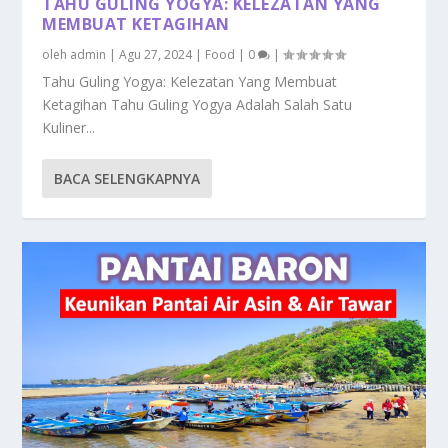
TAHU GULING YOGYA: KELEZATAN YANG
MEMBUAT KETAGIHAN
oleh
admin
|
Agu 27, 2024
|
Food
|
0
|
Tahu Guling Yogya: Kelezatan Yang Membuat
Ketagihan Tahu Guling Yogya Adalah Salah Satu
Kuliner...
BACA SELENGKAPNYA