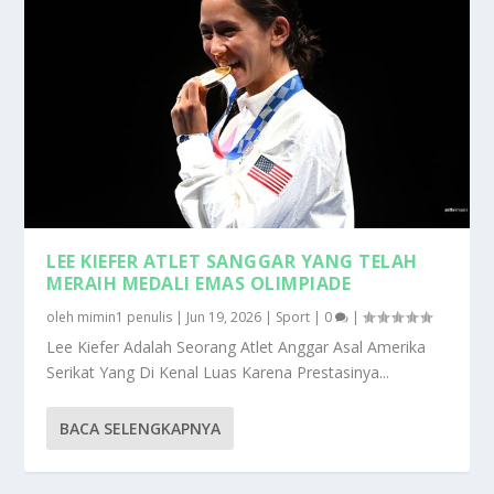
LEE KIEFER ATLET SANGGAR YANG TELAH
MERAIH MEDALI EMAS OLIMPIADE
oleh
mimin1 penulis
|
Jun 19, 2026
|
Sport
|
0
|
Lee Kiefer Adalah Seorang Atlet Anggar Asal Amerika
Serikat Yang Di Kenal Luas Karena Prestasinya...
BACA SELENGKAPNYA