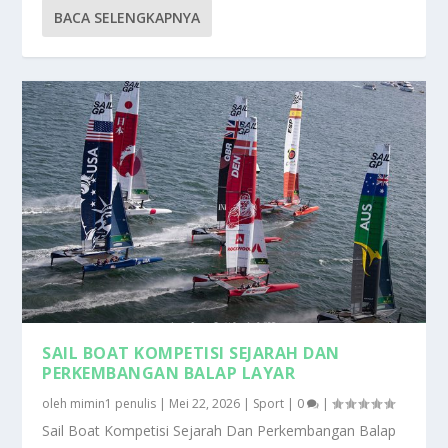
BACA SELENGKAPNYA
SAIL BOAT KOMPETISI SEJARAH DAN
PERKEMBANGAN BALAP LAYAR
oleh
mimin1 penulis
|
Mei 22, 2026
|
Sport
|
0
|
Sail Boat Kompetisi Sejarah Dan Perkembangan Balap