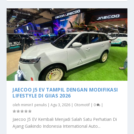
JAECOO J5 EV TAMPIL DENGAN MODIFIKASI
LIFESTYLE DI GIIAS 2026
oleh
mimin1 penulis
|
Agu 3, 2026
|
Otomotif
|
0
|
Jaecoo J5 EV Kembali Menjadi Salah Satu Perhatian Di
Ajang Gaikindo Indonesia International Auto...