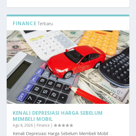
FINANCE
Terbaru
PASTA CARBONARA, DARI TAMPILANNYA
TATO TREN YANG SEMAKIN POPULER, BIAR
KOTA MILAN SEBAGAI DESTINASI MENARIK,
ALDILA SUTJIADI RAIH TROFI WTA 500
JAECOO J5 EV TAMPIL DENGAN MODIFIKASI
SELALU BIKIN NGI...
KEREN KATANYA...
SEJARAH DAN ...
KEDUANYA DI MUB...
LIFESTYLE DI...
KENALI DEPRESIASI HARGA SEBELUM
MEMBELI MOBIL
Agu 8, 2026
|
Finance
|
Kenali Depresiasi Harga Sebelum Membeli Mobil