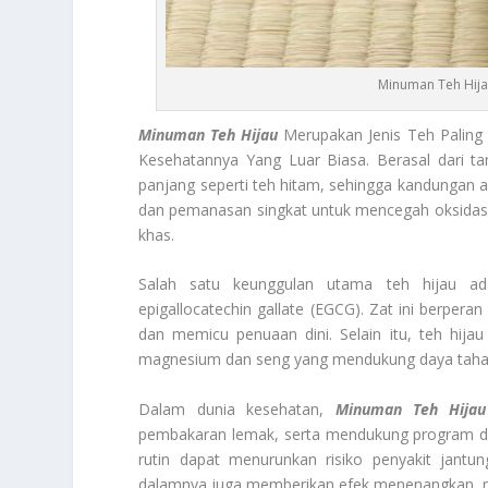
Minuman Teh Hija
Minuman Teh Hijau
Merupakan Jenis Teh Paling
Kesehatannya Yang Luar Biasa. Berasal dari ta
panjang seperti teh hitam, sehingga kandungan 
dan pemanasan singkat untuk mencegah oksidasi,
khas.
Salah satu keunggulan utama teh hijau ada
epigallocatechin gallate (EGCG). Zat ini berper
dan memicu penuaan dini. Selain itu, teh hija
magnesium dan seng yang mendukung daya taha
Dalam dunia kesehatan,
Minuman Teh Hijau
pembakaran lemak, serta mendukung program die
rutin dapat menurunkan risiko penyakit jantun
dalamnya juga memberikan efek menenangkan, m