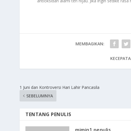
antioksidan alami teh hijau. Jika ingin sedikit ras
MEMBAGIKAN:
KECEPATA
1 Juni dan Kontroversi Hari Lahir Pancasila
SEBELUMNYA
TENTANG PENULIS
mimin1 penulis