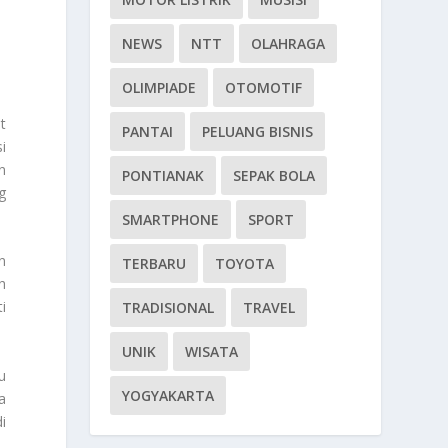
NEWS
NTT
OLAHRAGA
OLIMPIADE
OTOMOTIF
t
PANTAI
PELUANG BISNIS
i
n
PONTIANAK
SEPAK BOLA
g
SMARTPHONE
SPORT
n
TERBARU
TOYOTA
h
i
TRADISIONAL
TRAVEL
UNIK
WISATA
u
YOGYAKARTA
a
i