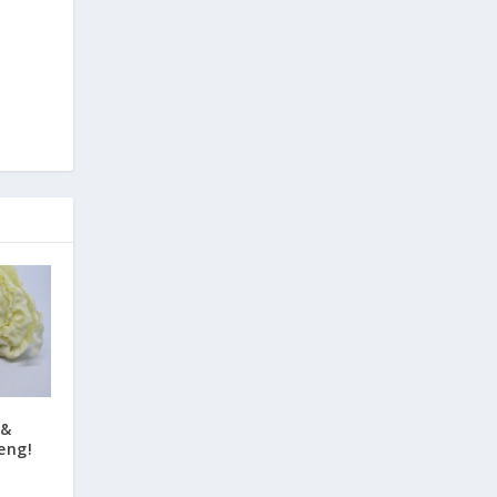
 &
eng!