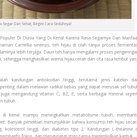
u Segar Dan Sehat, Begini Cara Seduhnya!
 Populer Di Dunia Yang Di Kenal Karena Rasa Segarnya Dan Manfaa
naman Camellia sinensis, teh hijau di olah tanpa proses fermentas
alaminya lebih terjaga. Daun teh hanya mengalami proses pengeringa
 sehingga menghasilkan warna hijau cerah dan cita rasa lembut yan
lah kandungan antioksidan tinggi, terutama jenis katekin da
an penting dalam melawan radikal bebas yang dapat merusak sel tubu
u juga mengandung vitamin C, B2, E, serta berbagai mineral sepert
n tubuh.
di kenal mampu meningkatkan metabolisme tubuh, membant
t. Banyak penelitian menunjukkan bahwa konsumsi teh hijau secar
g, kolesterol tinggi, dan diabetes tipe 2. Kandungan L-theanine d
embantu fokus, dan mengurangi stres tanpa menimbulkan kantuk.