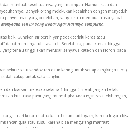
mbut dan manfaat kesehatannya yang melimpah. Namun, rasa dan
penyeduhannya. Banyak orang melakukan kesalahan dengan menyeduh
ktu penyeduhan yang berlebihan, yang justru membuat rasanya pahit
 Menyeduh Teh Ini Yang Benar Agar Hasilnya Sempurna
.
as baik. Gunakan air bersih yang tidak terlalu keras atau
at” dapat memengaruhi rasa teh. Setelah itu, panaskan air hingga
 yang terlalu tinggi akan merusak senyawa katekin dan klorofil pada
an sekitar satu sendok teh daun kering untuk setiap cangkir (200 ml)
h sudah cukup untuk satu cangkir.
 teh dan biarkan meresap selama 1 hingga 2 menit. Jangan terlalu
kin kuat rasa pahit yang muncul. Jika Anda ingin rasa lebih ringan,
 cangkir dari keramik atau kaca, bukan dari logam, karena logam bis
nambahkan gula atau susu, karena bisa mengurangi manfaat