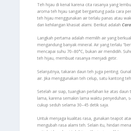
Teh hijau di kenal karena cita rasanya yang le
aroma teh hijau sangat bergantung pada cara 
teh hijau menggunakan air terlalu panas atau wa
dan kehilangan khasiat alami. Berikut adalah
Cara
Langkah pertama adalah memilih air yang berkualit
mengandung banyak mineral. Air yang terlalu “ber
mencapai suhu 70–80°C, bukan air mendidih. Suhu
teh hijau, membuat rasanya menjadi getir.
Selanjutnya, takaran daun teh juga penting. Gunak
air. Jika menggunakan teh celup, satu kantong te
Setelah air siap, tuangkan perlahan ke atas daun
lama, karena semakin lama waktu penyeduhan, sema
cukup seduh selama 30–45 detik saja.
Untuk menjaga kualitas rasa, gunakan teapot atau
mengubah rasa alami teh. Selain itu, hindari me