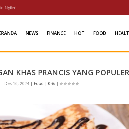
n Ngiler!
ERANDA
NEWS
FINANCE
HOT
FOOD
HEAL
GAN KHAS PRANCIS YANG POPULE
|
Des 16, 2024
|
Food
|
0
|