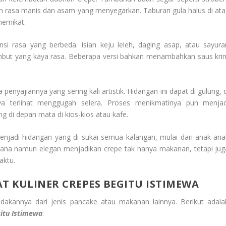
n rasa manis dan asam yang menyegarkan. Taburan gula halus di ata
memikat.
si rasa yang berbeda. Isian keju leleh, daging asap, atau sayura
mbut yang kaya rasa. Beberapa versi bahkan menambahkan saus kri
a penyajiannya yang sering kali artistik. Hidangan ini dapat di gulung, 
ya terlihat menggugah selera. Proses menikmatinya pun menjad
ng di depan mata di kios-kios atau kafe.
menjadi hidangan yang di sukai semua kalangan, mulai dari anak-ana
ana namun elegan menjadikan crepe tak hanya makanan, tetapi jug
aktu.
 KULINER CREPES BEGITU ISTIMEWA
dakannya dari jenis pancake atau makanan lainnya. Berikut adala
itu Istimewa
: