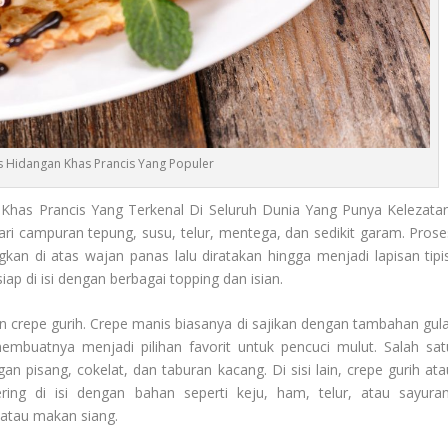
s Hidangan Khas Prancis Yang Populer
has Prancis Yang Terkenal Di Seluruh Dunia Yang Punya Kelezatan
ari campuran tepung, susu, telur, mentega, dan sedikit garam. Prose
n di atas wajan panas lalu diratakan hingga menjadi lapisan tipis
iap di isi dengan berbagai topping dan isian.
n crepe gurih. Crepe manis biasanya di sajikan dengan tambahan gula
membuatnya menjadi pilihan favorit untuk pencuci mulut. Salah sat
n pisang, cokelat, dan taburan kacang. Di sisi lain, crepe gurih ata
ing di isi dengan bahan seperti keju, ham, telur, atau sayuran
 atau makan siang.