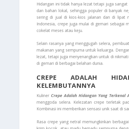
Hidangan ini tidak hanya lezat tetapi juga sanga
dan bahan lokal, sehingga populer di banyak ne
sering di jual di kios-kios jalanan dan di lipa
Indonesia, crepe juga mulai di gemari sebagai ma
cokelat meses atau keju.
Selain rasanya yang menggugah selera, pembua
makanan yang sempurna untuk keluarga. Dengan k
lezat, tetapi juga menyenangkan untuk di nikmati
di gemari di berbagai belahan dunia.
CREPE ADALAH HID
KELEMBUTANNYA
Kuliner
Crepe Adalah Hidangan Yang Terkenal
menggoda selera. Kelezatan crepe terletak pad
Kombinasi ini memberikan sensasi unik saat di 
Rasa crepe yang netral memungkinkan berbagai t
krim kocok, atau madu berpadu sempurna denga