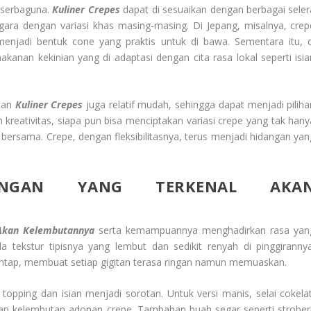
t serbaguna.
Kuliner Crepes
dapat di sesuaikan dengan berbagai seler
gara dengan variasi khas masing-masing. Di Jepang, misalnya, crep
t menjadi bentuk cone yang praktis untuk di bawa. Sementara itu, d
kanan kekinian yang di adaptasi dengan cita rasa lokal seperti isia
tan
Kuliner Crepes
juga relatif mudah, sehingga dapat menjadi piliha
reativitas, siapa pun bisa menciptakan variasi crepe yang tak hany
 bersama. Crepe, dengan fleksibilitasnya, terus menjadi hidangan yan
ANGAN YANG TERKENAL AKA
 Akan Kelembutannya
serta kemampuannya menghadirkan rasa yan
a tekstur tipisnya yang lembut dan sedikit renyah di pinggirannya
santap, membuat setiap gigitan terasa ringan namun memuaskan.
opping dan isian menjadi sorotan. Untuk versi manis, selai cokelat
n kelembutan adonan crepe. Tambahan buah segar seperti stroberi