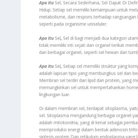
Apa Itu
Sel,
Secara Sederhana, Sel Dapat Di Defin
Hidup. Setiap sel memiliki kemampuan untuk mel
metabolisme, dan respons terhadap rangsangan li
seperti pada organisme uniseluler.
Apa Itu
Sel
,
Sel di bagi menjadi dua kategori utama
tidak memiliki inti sejati dan organel terikat membr
dan berbagai organel, seperti sel hewan dan tum
Apa Itu
Sel
,
Setiap sel memiliki struktur yang ko
adalah lapisan tipis yang membungkus sel dan b
Membran sel terdiri dari lipid dan protein, yang me
memungkinkan sel untuk mempertahankan homeosta
lingkungan luar.
Di dalam membran sel, terdapat sitoplasma, yaitu
sel. Sitoplasma mengandung berbagai organel yang
adalah mitokondria, yang di kenal sebagai pemban
memproduksi energi dalam bentuk adenosin trifos
sintesis protein Dan retikulum endoplasma yang ber