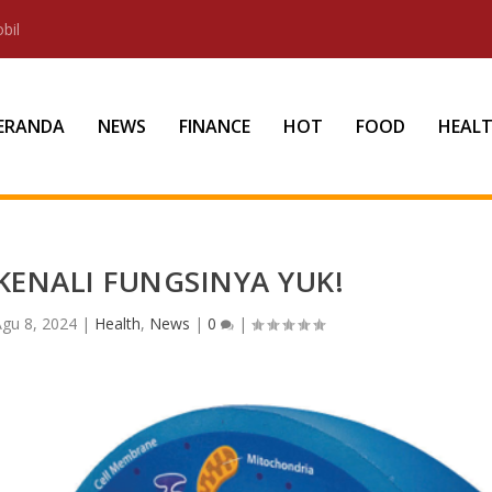
bil
ERANDA
NEWS
FINANCE
HOT
FOOD
HEAL
 KENALI FUNGSINYA YUK!
gu 8, 2024
|
Health
,
News
|
0
|