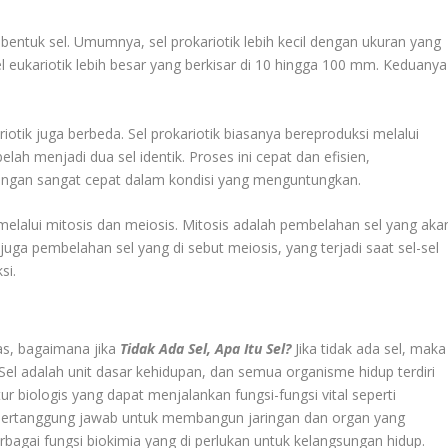
 bentuk sel. Umumnya, sel prokariotik lebih kecil dengan ukuran yang
l eukariotik lebih besar yang berkisar di 10 hingga 100 mm. Keduanya
riotik juga berbeda. Sel prokariotik biasanya bereproduksi melalui
ah menjadi dua sel identik. Proses ini cepat dan efisien,
ngan sangat cepat dalam kondisi yang menguntungkan.
 melalui mitosis dan meiosis. Mitosis adalah pembelahan sel yang aka
 juga pembelahan sel yang di sebut meiosis, yang terjadi saat sel-sel
si.
as, bagaimana jika
Tidak Ada Sel, Apa Itu Sel?
Jika tidak ada sel, maka
 Sel adalah unit dasar kehidupan, dan semua organisme hidup terdiri
ktur biologis yang dapat menjalankan fungsi-fungsi vital seperti
 bertanggung jawab untuk membangun jaringan dan organ yang
agai fungsi biokimia yang di perlukan untuk kelangsungan hidup.