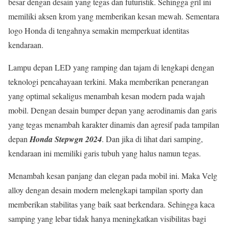
besar dengan desain yang tegas dan futuristik. Sehingga gril ini
memiliki aksen krom yang memberikan kesan mewah. Sementara
logo Honda di tengahnya semakin memperkuat identitas
kendaraan.
Lampu depan LED yang ramping dan tajam di lengkapi dengan
teknologi pencahayaan terkini. Maka memberikan penerangan
yang optimal sekaligus menambah kesan modern pada wajah
mobil. Dengan desain bumper depan yang aerodinamis dan garis
yang tegas menambah karakter dinamis dan agresif pada tampilan
depan
Honda Stepwgn 2024
. Dan jika di lihat dari samping,
kendaraan ini memiliki garis tubuh yang halus namun tegas.
Menambah kesan panjang dan elegan pada mobil ini. Maka Velg
alloy dengan desain modern melengkapi tampilan sporty dan
memberikan stabilitas yang baik saat berkendara. Sehingga kaca
samping yang lebar tidak hanya meningkatkan visibilitas bagi