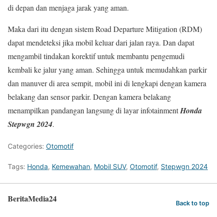
di depan dan menjaga jarak yang aman.
Maka dari itu dengan sistem Road Departure Mitigation (RDM)
dapat mendeteksi jika mobil keluar dari jalan raya. Dan dapat
mengambil tindakan korektif untuk membantu pengemudi
kembali ke jalur yang aman. Sehingga untuk memudahkan parkir
dan manuver di area sempit, mobil ini di lengkapi dengan kamera
belakang dan sensor parkir. Dengan kamera belakang
menampilkan pandangan langsung di layar infotainment
Honda
Stepwgn 2024
.
Categories:
Otomotif
Tags:
Honda
,
Kemewahan
,
Mobil SUV
,
Otomotif
,
Stepwgn 2024
BeritaMedia24
Back to top