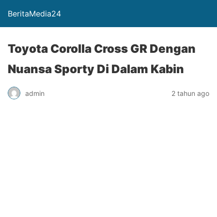
BeritaMedia24
Toyota Corolla Cross GR Dengan
Nuansa Sporty Di Dalam Kabin
admin
2 tahun ago