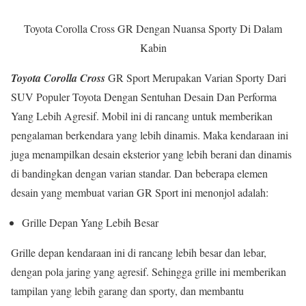
Toyota Corolla Cross GR Dengan Nuansa Sporty Di Dalam
Kabin
Toyota Corolla Cross
GR Sport Merupakan Varian Sporty Dari
SUV Populer Toyota Dengan Sentuhan Desain Dan Performa
Yang Lebih Agresif. Mobil ini di rancang untuk memberikan
pengalaman berkendara yang lebih dinamis. Maka kendaraan ini
juga menampilkan desain eksterior yang lebih berani dan dinamis
di bandingkan dengan varian standar. Dan beberapa elemen
desain yang membuat varian GR Sport ini menonjol adalah:
Grille Depan Yang Lebih Besar
Grille depan kendaraan ini di rancang lebih besar dan lebar,
dengan pola jaring yang agresif. Sehingga grille ini memberikan
tampilan yang lebih garang dan sporty, dan membantu