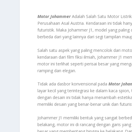
Motor Johammer
Adalah Salah Satu Motor Listrik
Perusahaan Asal Austria. Kendaraan ini tidak ha
futuristik. Maka Johammer J1, model yang paling 
berbeda dari yang lainnya dari segi tampilan ma
Salah satu aspek yang paling mencolok dari moto
kendaraan dari film fiksi ilmiah, Johammer J1 mem
motor ini terlihat seperti perisai besar yang me
ramping dan elegan.
Tidak ada dasbor konvensional pada
Motor Joh
layar kecil yang terintegrasi ke dalam kaca spion
dengan desain ini tidak hanya menambah estetika 
memiliki desain yang benar-benar unik dan futuris
Johammer J1 memiliki bentuk yang sangat berbeda
belakang, motor ini di rancang dengan garis yan
besar yang membentang hingga ke belakang. Da