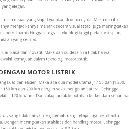
e yang elegan.
masa depan yang siap digunakan di dunia nyata. Maka dari itu
k hanya menjadikannya menarik secara visual tetapi juga meningkatkan
tuk aerodinamis hingga integrasi teknologi tinggi pada kaca spion,
mikiran yang cermat.
 biasa dan inovatif. Maka dari itu desain ini tidak hanya
ewakili kemajuan dalam teknologi motor listrik.
 DENGAN MOTOR LISTRIK
ng kuat dan efisien. Maka ada dua model utama J1.150 dan J1.200,
r 150 km dan 200 km dengan sekali pengisian baterai. Sehingga
ekitar 120 km/jam. Dan cukup untuk kebutuhan berkendara sehari-har
motor, yang tidak hanya menghemat ruang tetapi juga membantu
a. Dengan meningkatkan stabilitas dan handling motor. Sehingga
 dan waktu pengisian penuh sekitar 3,5 jam.