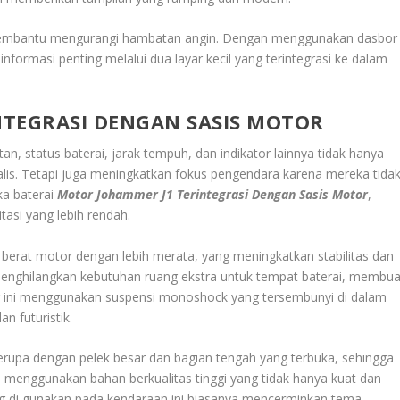
ga membantu mengurangi hambatan angin. Dengan menggunakan dasbor
formasi penting melalui dua layar kecil yang terintegrasi ke dalam
NTEGRASI DENGAN SASIS MOTOR
n, status baterai, jarak tempuh, dan indikator lainnya tidak hanya
lis. Tetapi juga meningkatkan fokus pengendara karena mereka tida
ka baterai
Motor Johammer J1 Terintegrasi Dengan Sasis Motor
,
asi yang lebih rendah.
 berat motor dengan lebih merata, yang meningkatkan stabilitas dan
 menghilangkan kebutuhan ruang ekstra untuk tempat baterai, membua
tor ini menggunakan suspensi monoshock yang tersembunyi di dalam
n futuristik.
erupa dengan pelek besar dan bagian tengah yang terbuka, sehingga
i menggunakan bahan berkualitas tinggi yang tidak hanya kuat dan
ng di gunakan pada kendaraan ini biasanya mencerminkan tema