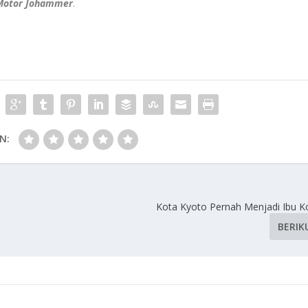
Motor Johammer
.
N:
Kota Kyoto Pernah Menjadi Ibu K
BERIK