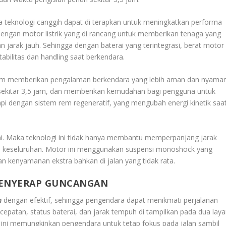
na teknologi canggih dapat di terapkan untuk meningkatkan performa
i dengan motor listrik yang di rancang untuk memberikan tenaga yang
n jarak jauh. Sehingga dengan baterai yang terintegrasi, berat motor
tabilitas dan handling saat berkendara.
lam memberikan pengalaman berkendara yang lebih aman dan nyaman
u sekitar 3,5 jam, dan memberikan kemudahan bagi pengguna untuk
api dengan sistem rem regeneratif, yang mengubah energi kinetik saa
i. Maka teknologi ini tidak hanya membantu memperpanjang jarak
rgi keseluruhan. Motor ini menggunakan suspensi monoshock yang
 kenyamanan ekstra bahkan di jalan yang tidak rata.
MENYERAP GUNCANGAN
n
dengan efektif, sehingga pengendara dapat menikmati perjalanan
ecepatan, status baterai, dan jarak tempuh di tampilkan pada dua laya
ka ini memungkinkan pengendara untuk tetap fokus pada jalan sambil