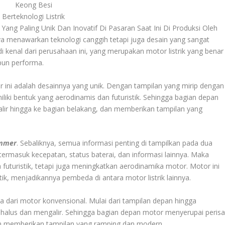
Keong Besi
Berteknologi Listrik
 Yang Paling Unik Dan Inovatif Di Pasaran Saat Ini Di Produksi Oleh
nya menawarkan teknologi canggih tetapi juga desain yang sangat
di kenal dari perusahaan ini, yang merupakan motor listrik yang benar
upun performa.
r ini adalah desainnya yang unik. Dengan tampilan yang mirip dengan
iliki bentuk yang aerodinamis dan futuristik. Sehingga bagian depan
ngalir hingga ke bagian belakang, dan memberikan tampilan yang
ammer
. Sebaliknya, semua informasi penting di tampilkan pada dua
, termasuk kecepatan, status baterai, dan informasi lainnya. Maka
futuristik, tetapi juga meningkatkan aerodinamika motor. Motor ini
tik, menjadikannya pembeda di antara motor listrik lainnya.
 dari motor konvensional. Mulai dari tampilan depan hingga
g halus dan mengalir. Sehingga bagian depan motor menyerupai perisa
n memberikan tampilan yang ramping dan modern.