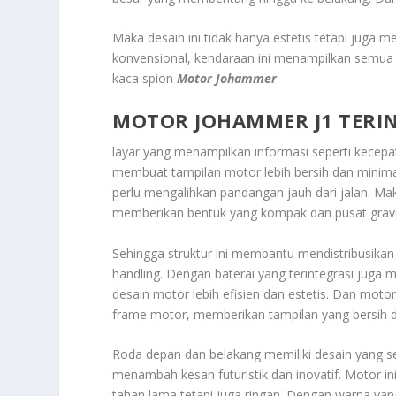
Maka desain ini tidak hanya estetis tetapi ju
konvensional, kendaraan ini menampilkan semua in
kaca spion
Motor Johammer
.
MOTOR JOHAMMER J1 TERI
layar yang menampilkan informasi seperti kecepata
membuat tampilan motor lebih bersih dan minima
perlu mengalihkan pandangan jauh dari jalan. Ma
memberikan bentuk yang kompak dan pusat gravit
Sehingga struktur ini membantu mendistribusikan
handling. Dengan baterai yang terintegrasi juga
desain motor lebih efisien dan estetis. Dan mo
frame motor, memberikan tampilan yang bersih da
Roda depan dan belakang memiliki desain yang s
menambah kesan futuristik dan inovatif. Motor in
tahan lama tetapi juga ringan. Dengan warna ya