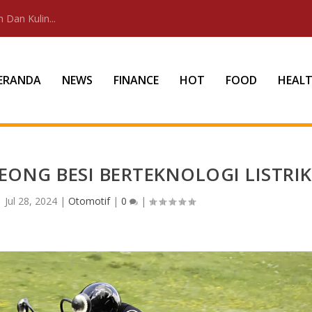
 Dan Kulin...
ERANDA
NEWS
FINANCE
HOT
FOOD
HEAL
ONG BESI BERTEKNOLOGI LISTRIK
|
Jul 28, 2024
|
Otomotif
|
0
|