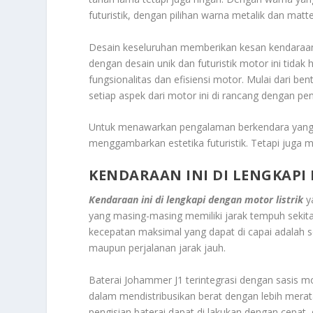
futuristik, dengan pilihan warna metalik dan matt
Desain keseluruhan memberikan kesan kendaraan 
dengan desain unik dan futuristik motor ini tida
fungsionalitas dan efisiensi motor. Mulai dari ben
setiap aspek dari motor ini di rancang dengan pe
Untuk menawarkan pengalaman berkendara yang luar
menggambarkan estetika futuristik. Tetapi juga m
KENDARAAN INI DI LENGKAPI
Kendaraan ini di lengkapi dengan motor listrik
ya
yang masing-masing memiliki jarak tempuh sekita
kecepatan maksimal yang dapat di capai adalah s
maupun perjalanan jarak jauh.
Baterai Johammer J1 terintegrasi dengan sasis 
dalam mendistribusikan berat dengan lebih merat
pengisian baterai dapat di lakukan dengan cepat,