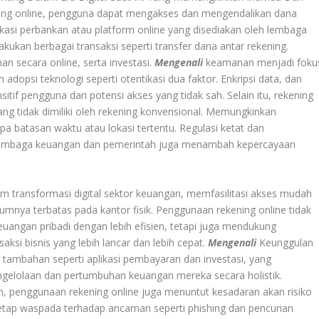
ing online, pengguna dapat mengakses dan mengendalikan dana
ikasi perbankan atau platform online yang disediakan oleh lembaga
kukan berbagai transaksi seperti transfer dana antar rekening.
n secara online, serta investasi.
Mengenali
keamanan menjadi foku
dopsi teknologi seperti otentikasi dua faktor. Enkripsi data, dan
itif pengguna dari potensi akses yang tidak sah. Selain itu, rekening
ang tidak dimiliki oleh rekening konvensional. Memungkinkan
 batasan waktu atau lokasi tertentu. Regulasi ketat dan
 lembaga keuangan dan pemerintah juga menambah kepercayaan
am transformasi digital sektor keuangan, memfasilitasi akses mudah
mnya terbatas pada kantor fisik. Penggunaan rekening online tidak
angan pribadi dengan lebih efisien, tetapi juga mendukung
si bisnis yang lebih lancar dan lebih cepat.
Mengenali
Keunggulan
 tambahan seperti aplikasi pembayaran dan investasi, yang
lolaan dan pertumbuhan keuangan mereka secara holistik.
 penggunaan rekening online juga menuntut kesadaran akan risiko
etap waspada terhadap ancaman seperti phishing dan pencurian