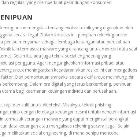
i dan regulasi yang memperkuat perlindungan konsumen.
PENIPUAN
kening online mengulas tentang evolusi teknik yang digunakan oleh
una secara ilegal. Dalam konteks ini, penipuan rekening online
i mana penipu menyamar sebagai lembaga keuangan atau perusahaan
Teknik lain termasuk malware yang dirancang untuk mencuri data saa
net. Selain itu, ada juga teknik social engineering yang
ipulasi pengguna. Agar mengungkapkan informasi pribadi atau
nting untuk meningkatkan kesadaran akan resiko ini dan mengadops
faktor. Dan pemantauan transaksi secara aktif untuk melindungi diri
us berkembang. Dalam era digital yang terus berkembang, penipuan
an utama bagi keamanan keuangan individu dan perusahaan.
t rapi dan sulit untuk dideteksi. Misalnya, teknik phishing
ngat mirip dengan lembaga keuangan resmi untuk mencuri informasi
 lain termasuk serangan malware yang dapat menginstal perangkat
uri data keuangan atau mengakses rekening secara ilegal. Selain
e juga melibatkan social engineering, di mana penipu mencoba