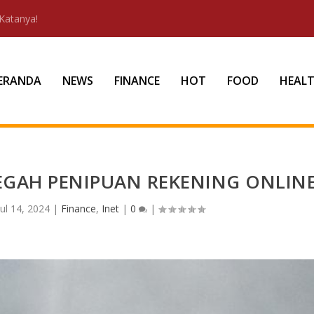
Katanya!
ERANDA
NEWS
FINANCE
HOT
FOOD
HEAL
GAH PENIPUAN REKENING ONLIN
Jul 14, 2024
|
Finance
,
Inet
|
0
|