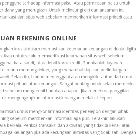
pengguna terhadap informasi palsu. Atau permintaan palsu untuk
r dana yang merugikan. Untuk melindungi diri dari ancaman ini,
munikasi dan situs web sebelum memberikan informasi pribadi atau
UAN REKENING ONLINE
ngkah krusial dalam memastikan keamanan keuangan di dunia digita
astikan untuk selalu memverifikasi keamanan situs web sebelum
una, kata sandi, atau detail kartu kredit. Gunakanlah layanan
or di mana memungkinkan, yang menambah lapisan perlindungan
ndi. Selain itu, hindari menanggapi atau mengklik tautan dari email
rmasi pribadi atau keuangan. Sangat penting untuk selalu memeriks
ati sebelum mengambil tindakan apapun. Jika menerima panggilan
untuk mengungkapkan informasi keuangan melalui telepon.
pastikan untuk mengkonfirmasi identitas penelepon dengan pihak
ning sebelum memberikan informasi apa pun. Terakhir, lakukan
a berkala. Periksa transaksi dan aktivitas yang tidak di kenali atau
baga keuangan jika ada kecurigaan aktivitas yang tidak sah. Denga