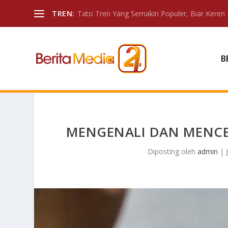
TREN:
Tato Tren Yang Semakin Populer, Biar Keren 
B
MENGENALI DAN MENCE
Diposting oleh
admin
|