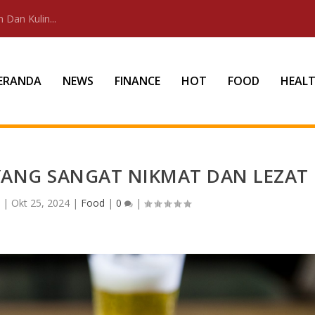
 Dan Kulin...
ERANDA
NEWS
FINANCE
HOT
FOOD
HEAL
YANG SANGAT NIKMAT DAN LEZAT
n
|
Okt 25, 2024
|
Food
|
0
|