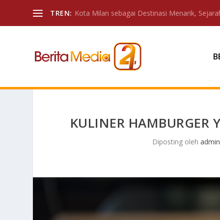
TREN:
Kota Milan sebagai Destinasi Menarik, Sejarah
B
KULINER HAMBURGER 
Diposting oleh
admi