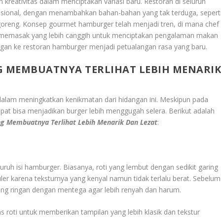
 kreativitas dalam menciptakan variasi baru. Restoran di seluruh
disional, dengan menambahkan bahan-bahan yang tak terduga, sepert
goreng. Konsep gourmet hamburger telah menjadi tren, di mana chef
memasak yang lebih canggih untuk menciptakan pengalaman makan
ungan ke restoran hamburger menjadi petualangan rasa yang baru.
 MEMBUATNYA TERLIHAT LEBIH MENARI
alam meningkatkan kenikmatan dari hidangan ini. Meskipun pada
pat bisa menjadikan burger lebih menggugah selera. Berikut adalah
g Membuatnya Terlihat Lebih Menarik Dan Lezat
:
ruh isi hamburger. Biasanya, roti yang lembut dengan sedikit garing
puler karena teksturnya yang kenyal namun tidak terlalu berat. Sebelum
gang ringan dengan mentega agar lebih renyah dan harum.
 roti untuk memberikan tampilan yang lebih klasik dan tekstur