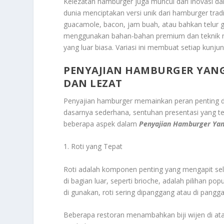
Kelezatan hamburger juga muncul dari inovasi dan
dunia menciptakan versi unik dari hamburger tra
guacamole, bacon, jam buah, atau bahkan telur 
menggunakan bahan-bahan premium dan teknik 
yang luar biasa. Variasi ini membuat setiap kunj
PENYAJIAN HAMBURGER YANG
DAN LEZAT
Penyajian hamburger memainkan peran penting d
dasarnya sederhana, sentuhan presentasi yang te
beberapa aspek dalam
Penyajian Hamburger Yan
1. Roti yang Tepat
Roti adalah komponen penting yang mengapit selu
di bagian luar, seperti brioche, adalah pilihan po
di gunakan, roti sering dipanggang atau di pang
Beberapa restoran menambahkan biji wijen di atas