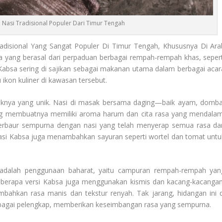
 Nasi Tradisional Populer Dari Timur Tengah
adisional Yang Sangat Populer Di Timur Tengah, Khususnya Di Ara
aya yang berasal dari perpaduan berbagai rempah-rempah khas, sepert
 Kabsa sering di sajikan sebagai makanan utama dalam berbagai acar
ikon kuliner di kawasan tersebut.
aknya yang unik. Nasi di masak bersama daging—baik ayam, domba
ng membuatnya memiliki aroma harum dan cita rasa yang mendalam
erbaur sempurna dengan nasi yang telah menyerap semua rasa dar
riasi Kabsa juga menambahkan sayuran seperti wortel dan tomat untu
dalah penggunaan baharat, yaitu campuran rempah-rempah yan
eberapa versi Kabsa juga menggunakan kismis dan kacang-kacangan
ahkan rasa manis dan tekstur renyah. Tak jarang, hidangan ini d
ebagai pelengkap, memberikan keseimbangan rasa yang sempurna.