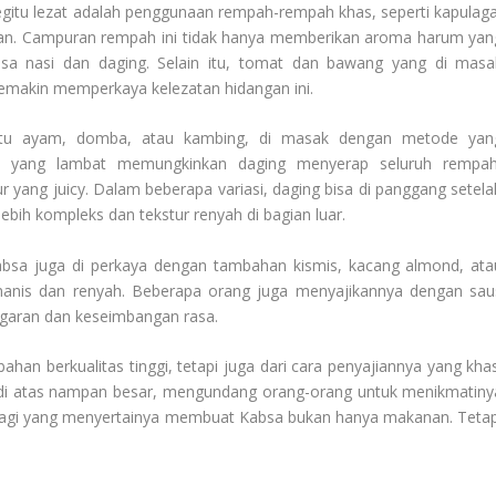
gitu lezat adalah penggunaan rempah-rempah khas, seperti kapulaga
intan. Campuran rempah ini tidak hanya memberikan aroma harum yan
sa nasi dan daging. Selain itu, tomat dan bawang yang di masa
makin memperkaya kelezatan hidangan ini.
 itu ayam, domba, atau kambing, di masak dengan metode yan
 yang lambat memungkinkan daging menyerap seluruh rempah
 yang juicy. Dalam beberapa variasi, daging bisa di panggang setela
bih kompleks dan tekstur renyah di bagian luar.
absa juga di perkaya dengan tambahan kismis, kacang almond, ata
anis dan renyah. Beberapa orang juga menyajikannya dengan sau
garan dan keseimbangan rasa.
ahan berkualitas tinggi, tetapi juga dari cara penyajiannya yang khas
ar di atas nampan besar, mengundang orang-orang untuk menikmatiny
agi yang menyertainya membuat Kabsa bukan hanya makanan. Tetap