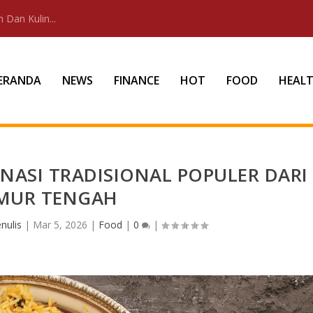
 Dan Kulin...
ERANDA
NEWS
FINANCE
HOT
FOOD
HEAL
NASI TRADISIONAL POPULER DARI
MUR TENGAH
nulis
|
Mar 5, 2026
|
Food
|
0
|