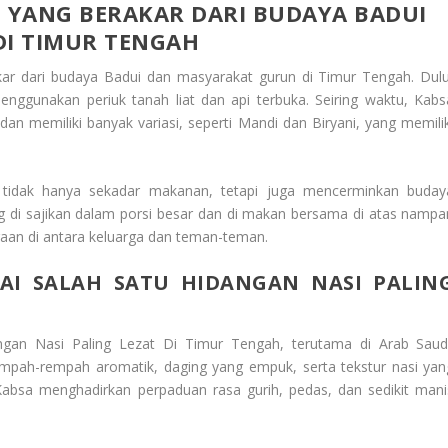
G YANG BERAKAR DARI BUDAYA BADUI
I TIMUR TENGAH
kar dari budaya Badui dan masyarakat gurun di Timur Tengah. Dulu
enggunakan periuk tanah liat dan api terbuka. Seiring waktu, Kabs
n memiliki banyak variasi, seperti Mandi dan Biryani, yang memilik
 tidak hanya sekadar makanan, tetapi juga mencerminkan buday
g di sajikan dalam porsi besar dan di makan bersama di atas nampa
an di antara keluarga dan teman-teman.
GAI SALAH SATU HIDANGAN NASI PALIN
ngan Nasi Paling Lezat Di Timur Tengah
, terutama di Arab Saudi
mpah-rempah aromatik, daging yang empuk, serta tekstur nasi yan
absa menghadirkan perpaduan rasa gurih, pedas, dan sedikit mani