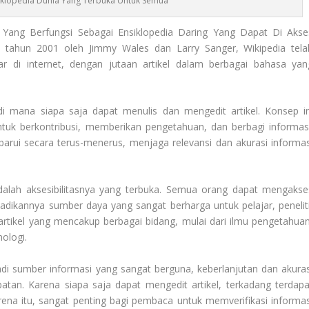
iklopedia Dunia Yang Terbuka Untuk Semua
ang Berfungsi Sebagai Ensiklopedia Daring Yang Dapat Di Akse
da tahun 2001 oleh Jimmy Wales dan Larry Sanger, Wikipedia tela
r di internet, dengan jutaan artikel dalam berbagai bahasa yan
 di mana siapa saja dapat menulis dan mengedit artikel. Konsep in
tuk berkontribusi, memberikan pengetahuan, dan berbagi informasi
rbarui secara terus-menerus, menjaga relevansi dan akurasi informas
alah aksesibilitasnya yang terbuka. Semua orang dapat mengakse
jadikannya sumber daya yang sangat berharga untuk pelajar, peneliti
tikel yang mencakup berbagai bidang, mulai dari ilmu pengetahuan
ologi.
di sumber informasi yang sangat berguna, keberlanjutan dan akuras
atan. Karena siapa saja dapat mengedit artikel, terkadang terdapa
rena itu, sangat penting bagi pembaca untuk memverifikasi informas