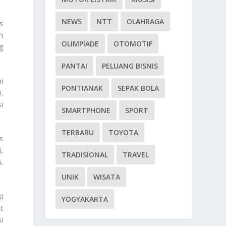
NEWS
NTT
OLAHRAGA
s
h
OLIMPIADE
OTOMOTIF
g
PANTAI
PELUANG BISNIS
i
PONTIANAK
SEPAK BOLA
.
i
SMARTPHONE
SPORT
TERBARU
TOYOTA
s
,
TRADISIONAL
TRAVEL
,
UNIK
WISATA
i
YOGYAKARTA
t
i