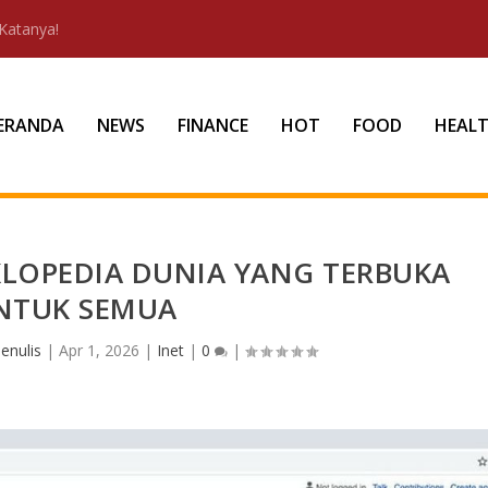
Katanya!
ERANDA
NEWS
FINANCE
HOT
FOOD
HEAL
KLOPEDIA DUNIA YANG TERBUKA
NTUK SEMUA
enulis
|
Apr 1, 2026
|
Inet
|
0
|