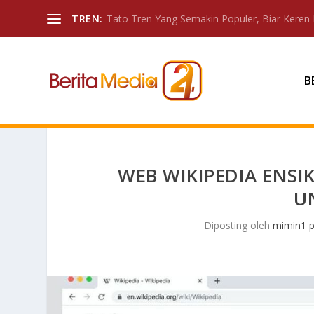
TREN:
Tato Tren Yang Semakin Populer, Biar Keren 
B
WEB WIKIPEDIA ENSI
U
Diposting oleh
mimin1 p