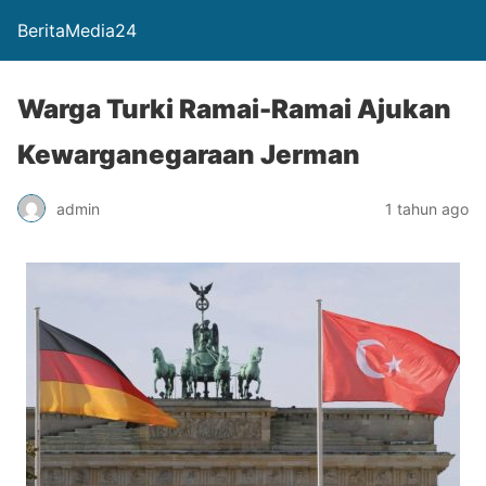
BeritaMedia24
Warga Turki Ramai-Ramai Ajukan
Kewarganegaraan Jerman
admin
1 tahun ago