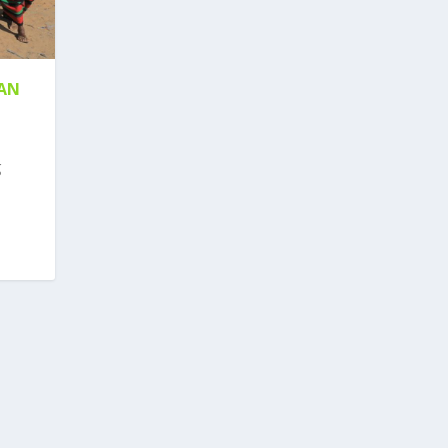
GAN
g