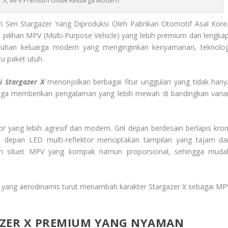
r X, MPV Premium Untuk Keluarga Modern
ri Seri Stargazer Yang Diproduksi Oleh Pabrikan Otomotif Asal Kore
 pilihan MPV (Multi-Purpose Vehicle) yang lebih premium dan lengkap
tuhan keluarga modern yang menginginkan kenyamanan, teknolog
u paket utuh.
i Stargazer X
menonjolkan berbagai fitur unggulan yang tidak hany
uga memberikan pengalaman yang lebih mewah di bandingkan varia
r yang lebih agresif dan modern. Gril depan berdesain berlapis kro
depan LED multi-reflektor menciptakan tampilan yang tajam da
nkan siluet MPV yang kompak namun proporsional, sehingga muda
odi yang aerodinamis turut menambah karakter Stargazer X sebagai MP
AZER X PREMIUM YANG NYAMAN