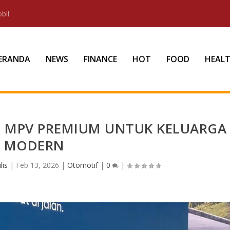
bil
ERANDA
NEWS
FINANCE
HOT
FOOD
HEAL
, MPV PREMIUM UNTUK KELUARGA
MODERN
lis
|
Feb 13, 2026
|
Otomotif
|
0
|