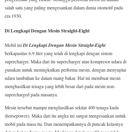
salah satu yang paling mengesankan dalam dunia otomotif pada
era 1930.
Di Lengkapi Dengan Mesin Straight-Eight
Mobil ini
Di Lengkapi Dengan Mesin Straight-Eight
berkapasitas 6.9 liter yang telah di lengkapi dengan sistem
supercharger. Maka dari itu supercharger atau kompresor udara di
gunakan untuk meningkatkan performa mesin, dengan menyuplai
udara tambahan ke dalam ruang bakar. Hal ini membuat mesin
menghasilkan tenaga yang lebih besar dari pada mesin non-
supercharged pada masanya.
Mesin tersebut mampu menghasilkan sekitar 400 tenaga kuda
(horsepower). Maka dari itu angka ini sangat mengesankan untuk
mobil pada masa itu. Dan menempatkannya di puncak kelasnya