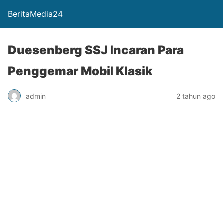
BeritaMedia24
Duesenberg SSJ Incaran Para
Penggemar Mobil Klasik
admin
2 tahun ago