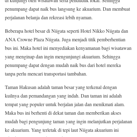
di kunjungi oleh wisatawan serta penduduk lokal. Sehingga
penumpang dapat naik bus langsung ke akuarium. Dan membuat
perjalanan belanja dan rekreasi lebih nyaman.
Beberapa hotel besar di Niigata seperti Hotel Nikko Niigata dan
ANA Crowne Plaza Niigata. Juga menjadi titik pemberhentian
bus ini. Maka hotel ini menyediakan kenyamanan bagi wisatawan
yang menginap dan ingin mengunjungi akuarium. Sehingga
penumpang dapat dengan mudah naik bus dari hotel mereka
tanpa perlu mencari transportasi tambahan.
Taman Hakusan adalah taman besar yang terkenal dengan
kuilnya dan pemandangan yang indah. Dan taman ini adalah
tempat yang populer untuk berjalan jalan dan menikmati alam.
Maka bus ini berhenti di dekat taman dan memberikan akses
mudah bagi pengunjung taman yang ingin melanjutkan perjalanan
ke akuarium. Yang terletak di tepi laut Niigata akuarium ini