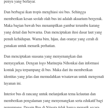
penyu yang berlayar.
Dan berbagai ikan tropis menghiasi sisi bus. Sehingga
memberikan kesan seolah olah bus ini adalah akuarium bergerak.
Maka bagian bawah bus menampilkan gambar terumbu karang
yang detail dan berwarna. Dan menciptakan ilusi dasar laut yang
penuh kehidupan. Warna biru, hijau, dan oranye yang cerah di
gunakan untuk menarik perhatian.
Dan menciptakan suasana yang menyenangkan dan
menyegarkan. Dengan logo Marinepia Nihonkai dan informasi
kontak juga terpampang di bus. Maka dari itu memberikan
identitas yang jelas dan memudahkan wisatawan untuk mengenali
layanan ini.
Interior bus di rancang untuk melanjutkan tema kelautan dan
memberikan pengalaman yang menyenangkan serta edukatif bagi
penumpang. Desain Bus di Niigata tidak hanya menarik secara