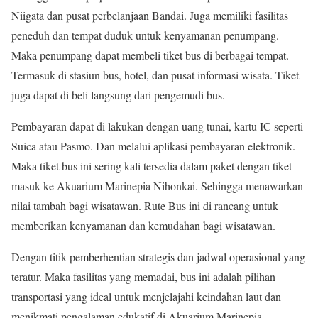
Niigata dan pusat perbelanjaan Bandai. Juga memiliki fasilitas
peneduh dan tempat duduk untuk kenyamanan penumpang.
Maka penumpang dapat membeli tiket bus di berbagai tempat.
Termasuk di stasiun bus, hotel, dan pusat informasi wisata. Tiket
juga dapat di beli langsung dari pengemudi bus.
Pembayaran dapat di lakukan dengan uang tunai, kartu IC seperti
Suica atau Pasmo. Dan melalui aplikasi pembayaran elektronik.
Maka tiket bus ini sering kali tersedia dalam paket dengan tiket
masuk ke Akuarium Marinepia Nihonkai. Sehingga menawarkan
nilai tambah bagi wisatawan. Rute Bus ini di rancang untuk
memberikan kenyamanan dan kemudahan bagi wisatawan.
Dengan titik pemberhentian strategis dan jadwal operasional yang
teratur. Maka fasilitas yang memadai, bus ini adalah pilihan
transportasi yang ideal untuk menjelajahi keindahan laut dan
menikmati pengalaman edukatif di Akuarium Marinepia