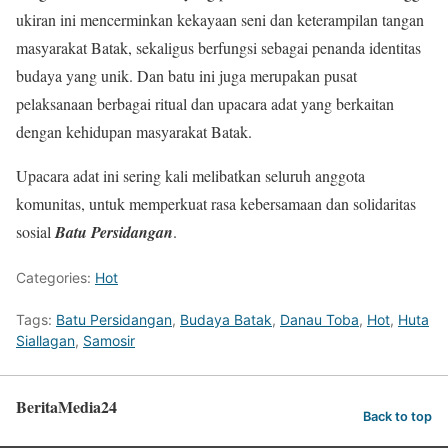
ukiran ini mencerminkan kekayaan seni dan keterampilan tangan
masyarakat Batak, sekaligus berfungsi sebagai penanda identitas
budaya yang unik. Dan batu ini juga merupakan pusat
pelaksanaan berbagai ritual dan upacara adat yang berkaitan
dengan kehidupan masyarakat Batak.
Upacara adat ini sering kali melibatkan seluruh anggota
komunitas, untuk memperkuat rasa kebersamaan dan solidaritas
sosial
Batu Persidangan
.
Categories:
Hot
Tags:
Batu Persidangan
,
Budaya Batak
,
Danau Toba
,
Hot
,
Huta
Siallagan
,
Samosir
BeritaMedia24
Back to top