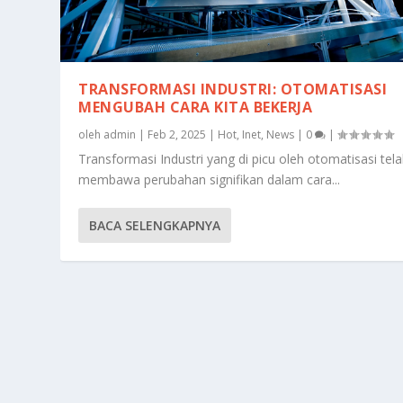
TRANSFORMASI INDUSTRI: OTOMATISASI
MENGUBAH CARA KITA BEKERJA
oleh
admin
|
Feb 2, 2025
|
Hot
,
Inet
,
News
|
0
|
Transformasi Industri yang di picu oleh otomatisasi tel
membawa perubahan signifikan dalam cara...
BACA SELENGKAPNYA