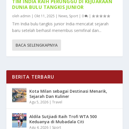
TIM INDIA RAIH PERUNGGU DI KEJUARAAN
DUNIA BULU TANGKIS JUNIOR
oleh
admin
|
Okt 11, 2025
|
News
,
Sport
|
0
|
Tim India bulu tangkis junior India mencatat sejarah
baru setelah berhasil menembus semifinal dan...
BACA SELENGKAPNYA
BERITA TERBARU
Kota Milan sebagai Destinasi Menarik,
Sejarah Dan Kuliner
Agu 5, 2026
|
Travel
Aldila Sutjiadi Raih Trofi WTA 500
Keduanya di Mubadala Citi
Agu 4, 2026
|
Sport