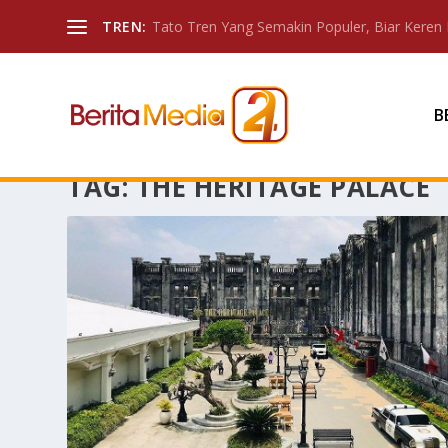
TREN:
Tato Tren Yang Semakin Populer, Biar Keren 
B
TAG:
THE HERITAGE PALACE