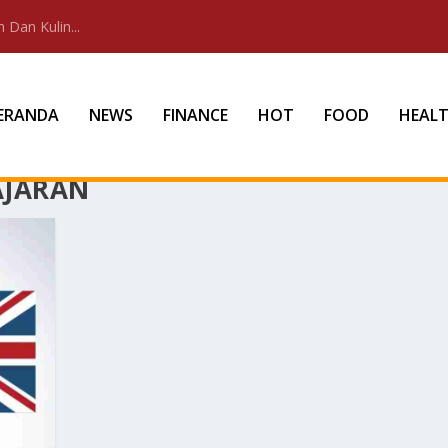
 Dan Kulin...
ERANDA
NEWS
FINANCE
HOT
FOOD
HEAL
AJARAN