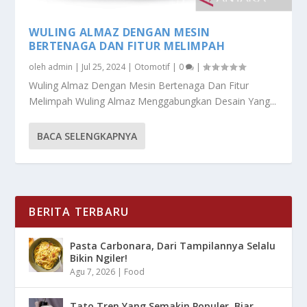
WULING ALMAZ DENGAN MESIN
BERTENAGA DAN FITUR MELIMPAH
oleh
admin
|
Jul 25, 2024
|
Otomotif
|
0
|
Wuling Almaz Dengan Mesin Bertenaga Dan Fitur
Melimpah Wuling Almaz Menggabungkan Desain Yang...
BACA SELENGKAPNYA
BERITA TERBARU
Pasta Carbonara, Dari Tampilannya Selalu
Bikin Ngiler!
Agu 7, 2026
|
Food
Tato Tren Yang Semakin Populer, Biar