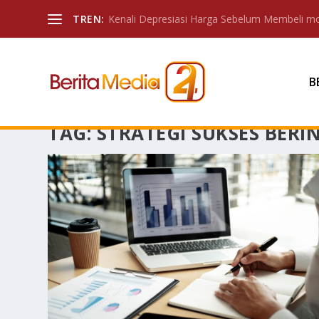
TREN:
Kenali Depresiasi Harga Sebelum Membeli mo
B
TAG:
STRATEGI SUKSES BERI