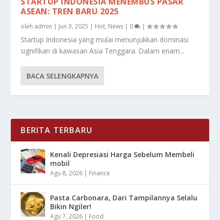
STARTUP INDONESIA MENEMBUS PASAR
ASEAN: TREN BARU 2025
oleh
admin
|
Jun 3, 2025
|
Hot
,
News
|
0
|
Startup Indonesia yang mulai menunjukkan dominasi
signifikan di kawasan Asia Tenggara. Dalam enam...
BACA SELENGKAPNYA
BERITA TERBARU
Kenali Depresiasi Harga Sebelum Membeli
mobil
Agu 8, 2026
|
Finance
Pasta Carbonara, Dari Tampilannya Selalu
Bikin Ngiler!
Agu 7, 2026
|
Food