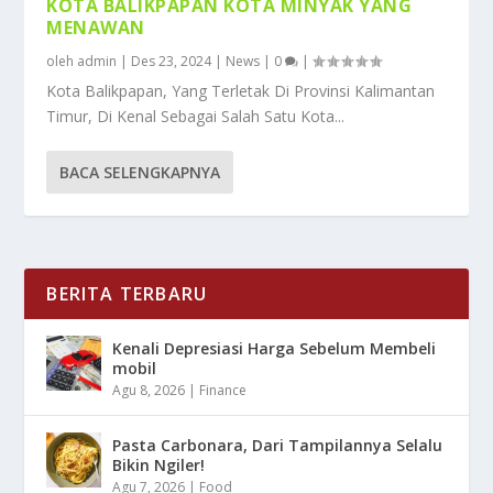
KOTA BALIKPAPAN KOTA MINYAK YANG
MENAWAN
oleh
admin
|
Des 23, 2024
|
News
|
0
|
Kota Balikpapan, Yang Terletak Di Provinsi Kalimantan
Timur, Di Kenal Sebagai Salah Satu Kota...
BACA SELENGKAPNYA
BERITA TERBARU
Kenali Depresiasi Harga Sebelum Membeli
mobil
Agu 8, 2026
|
Finance
Pasta Carbonara, Dari Tampilannya Selalu
Bikin Ngiler!
Agu 7, 2026
|
Food