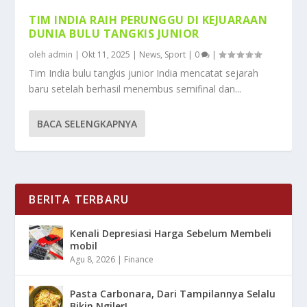
TIM INDIA RAIH PERUNGGU DI KEJUARAAN
DUNIA BULU TANGKIS JUNIOR
oleh
admin
|
Okt 11, 2025
|
News
,
Sport
|
0
|
Tim India bulu tangkis junior India mencatat sejarah
baru setelah berhasil menembus semifinal dan...
BACA SELENGKAPNYA
BERITA TERBARU
Kenali Depresiasi Harga Sebelum Membeli
mobil
Agu 8, 2026
|
Finance
Pasta Carbonara, Dari Tampilannya Selalu
Bikin Ngiler!