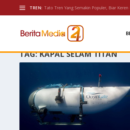
TREN:
Tato Tren Yang Semakin Populer, Biar Keren 
B
TAG:
KAPAL SELAM TITAN