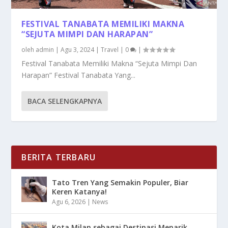
FESTIVAL TANABATA MEMILIKI MAKNA
“SEJUTA MIMPI DAN HARAPAN”
oleh
admin
|
Agu 3, 2024
|
Travel
|
0
|
Festival Tanabata Memiliki Makna “Sejuta Mimpi Dan
Harapan” Festival Tanabata Yang...
BACA SELENGKAPNYA
BERITA TERBARU
Tato Tren Yang Semakin Populer, Biar
Keren Katanya!
Agu 6, 2026
|
News
Kota Milan sebagai Destinasi Menarik,