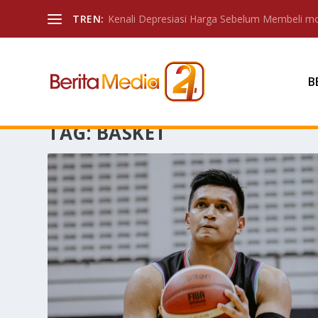
TREN:
Kenali Depresiasi Harga Sebelum Membeli mo
B
TAG:
BASKET