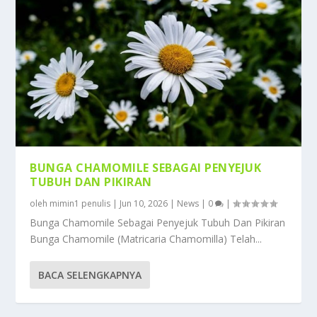
BUNGA CHAMOMILE SEBAGAI PENYEJUK
TUBUH DAN PIKIRAN
oleh
mimin1 penulis
|
Jun 10, 2026
|
News
|
0
|
Bunga Chamomile Sebagai Penyejuk Tubuh Dan Pikiran
Bunga Chamomile (Matricaria Chamomilla) Telah...
BACA SELENGKAPNYA