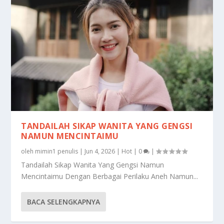
TANDAILAH SIKAP WANITA YANG GENGSI
NAMUN MENCINTAIMU
oleh
mimin1 penulis
|
Jun 4, 2026
|
Hot
|
0
|
Tandailah Sikap Wanita Yang Gengsi Namun
Mencintaimu Dengan Berbagai Perilaku Aneh Namun...
BACA SELENGKAPNYA