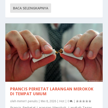
BACA SELENGKAPNYA
PRANCIS PERKETAT LARANGAN MEROKOK
DI TEMPAT UMUM
oleh
mimin1 penulis
|
Mei 8, 2026
|
Hot
|
0
|
Prancis Perketat Larangan Merokok, Langkah Tegas