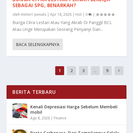
SEBAGAI SPG, BENARKAH?
oleh
mimin1 penulis
|
Apr 18, 2026
|
Hot
|
0
|
Bunga Citra Lestari Atau Yang Akrab Di Panggil BCL
Atau Unge Merupakan Seorang Penyanyi Dan...
BACA SELENGKAPNYA
1
2
3
...
9
BERITA TERBARU
Kenali Depresiasi Harga Sebelum Membeli
mobil
Agu 8, 2026
|
Finance
Pasta Carbonara, Dari Tampilannya Selalu