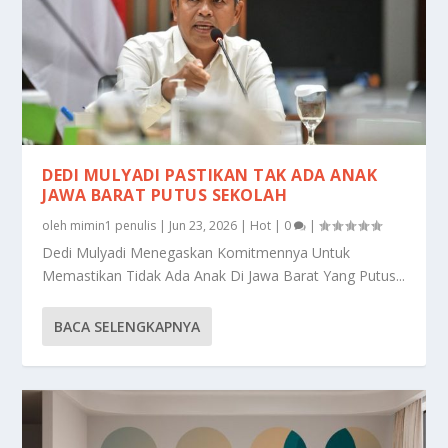
DEDI MULYADI PASTIKAN TAK ADA ANAK
JAWA BARAT PUTUS SEKOLAH
oleh
mimin1 penulis
|
Jun 23, 2026
|
Hot
|
0
|
Dedi Mulyadi Menegaskan Komitmennya Untuk
Memastikan Tidak Ada Anak Di Jawa Barat Yang Putus...
BACA SELENGKAPNYA