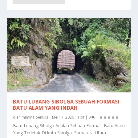
BATU LUBANG SIBOLGA SEBUAH FORMASI
BATU ALAM YANG INDAH
oleh
mimin1 penulis
|
Mei 17, 2026
|
Hot
|
0
|
Batu Lubang Sibolga Adalah Sebuah Formasi Batu Alam
Yang Terletak Di kota Sibolga, Sumatera Utara...