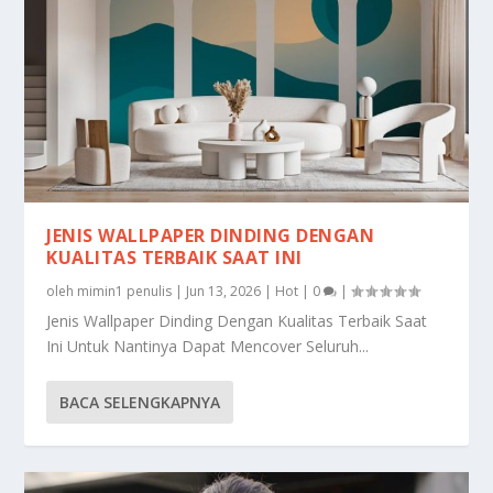
JENIS WALLPAPER DINDING DENGAN
KUALITAS TERBAIK SAAT INI
oleh
mimin1 penulis
|
Jun 13, 2026
|
Hot
|
0
|
Jenis Wallpaper Dinding Dengan Kualitas Terbaik Saat
Ini Untuk Nantinya Dapat Mencover Seluruh...
BACA SELENGKAPNYA