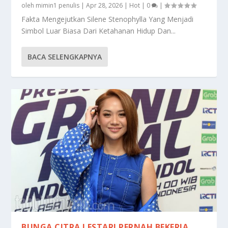
oleh
mimin1 penulis
|
Apr 28, 2026
|
Hot
|
0
|
Fakta Mengejutkan Silene Stenophylla Yang Menjadi
Simbol Luar Biasa Dari Ketahanan Hidup Dan...
BACA SELENGKAPNYA
BUNGA CITRA LESTARI PERNAH BEKERJA