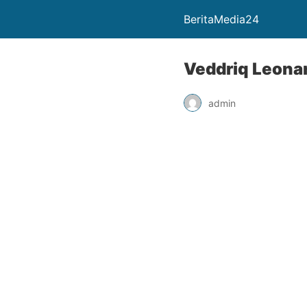
BeritaMedia24
Veddriq Leonar
admin