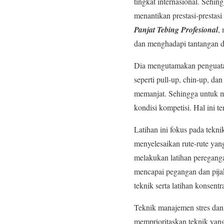
tingkat internasional. Sehin
menantikan prestasi-prestasi
Panjat Tebing Profesional
,
dan menghadapi tantangan di
Dia mengutamakan penguatan 
seperti pull-up, chin-up, d
memanjat. Sehingga untuk me
kondisi kompetisi. Hal ini t
Latihan ini fokus pada tekni
menyelesaikan rute-rute yan
melakukan latihan peregangan
mencapai pegangan dan pijak
teknik serta latihan konsent
Teknik manajemen stres dan
memprioritaskan teknik yang 