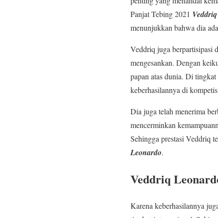
penting yang menandai kema
Panjat Tebing 2021
Veddriq
menunjukkan bahwa dia adala
Veddriq juga berpartisipasi 
mengesankan. Dengan keikut
papan atas dunia. Di tingka
keberhasilannya di kompetisi
Dia juga telah menerima ber
mencerminkan kemampuannya 
Sehingga prestasi Veddriq te
Leonardo
.
Veddriq Leonardo
Karena keberhasilannya juga