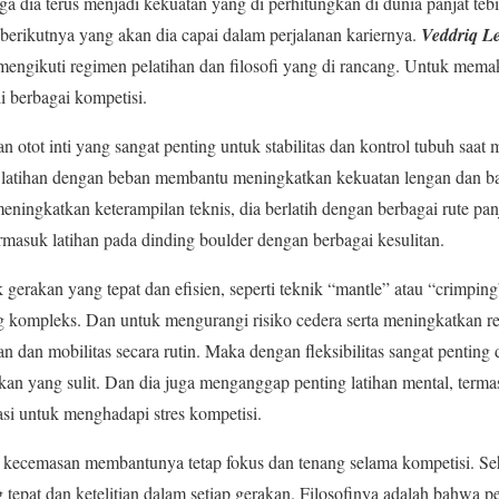
gga dia terus menjadi kekuatan yang di perhitungkan di dunia panjat t
 berikutnya yang akan dia capai dalam perjalanan kariernya.
Veddriq Le
 mengikuti regimen pelatihan dan filosofi yang di rancang. Untuk m
 berbagai kompetisi.
otot inti yang sangat penting untuk stabilitas dan kontrol tubuh saat
an latihan dengan beban membantu meningkatkan kekuatan lengan dan ba
ningkatkan keterampilan teknis, dia berlatih dengan berbagai rute pa
ermasuk latihan pada dinding boulder dengan berbagai kesulitan.
k gerakan yang tepat dan efisien, seperti teknik “mantle” atau “crimpin
g kompleks. Dan untuk mengurangi risiko cedera serta meningkatkan r
 dan mobilitas secara rutin. Maka dengan fleksibilitas sangat penting 
an yang sulit. Dan dia juga menganggap penting latihan mental, termas
rasi untuk menghadapi stres kompetisi.
 kecemasan membantunya tetap fokus dan tenang selama kompetisi. S
tepat dan ketelitian dalam setiap gerakan. Filosofinya adalah bahwa p