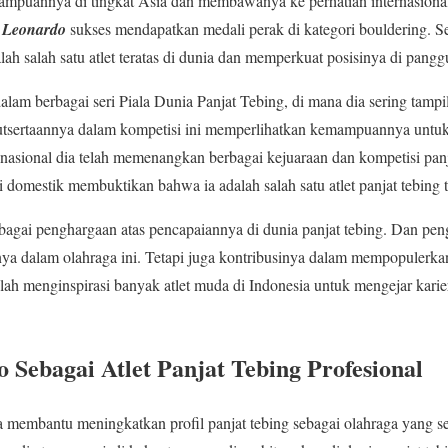
mpuannya di tingkat Asia dan membawanya ke perhatian internasiona
 Leonardo
sukses mendapatkan medali perak di kategori bouldering. Se
h salah satu atlet teratas di dunia dan memperkuat posisinya di panggu
dalam berbagai seri Piala Dunia Panjat Tebing, di mana dia sering tamp
sertaannya dalam kompetisi ini memperlihatkan kemampuannya untuk 
t nasional dia telah memenangkan berbagai kejuaraan dan kompetisi pan
 domestik membuktikan bahwa ia adalah salah satu atlet panjat tebing t
bagai penghargaan atas pencapaiannya di dunia panjat tebing. Dan pen
dalam olahraga ini. Tetapi juga kontribusinya dalam mempopulerkan p
lah menginspirasi banyak atlet muda di Indonesia untuk mengejar karie
 Sebagai Atlet Panjat Tebing Profesional
 membantu meningkatkan profil panjat tebing sebagai olahraga yang ser