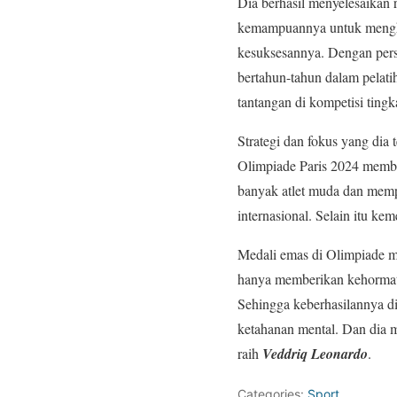
Dia berhasil menyelesaikan
kemampuannya untuk menghada
kesuksesannya. Dengan pers
bertahun-tahun dalam pelati
tantangan di kompetisi tingka
Strategi dan fokus yang dia
Olimpiade Paris 2024 member
banyak atlet muda dan mempe
internasional. Selain itu ke
Medali emas di Olimpiade me
hanya memberikan kehormata
Sehingga keberhasilannya di
ketahanan mental. Dan dia 
raih
Veddriq Leonardo
.
Categories:
Sport