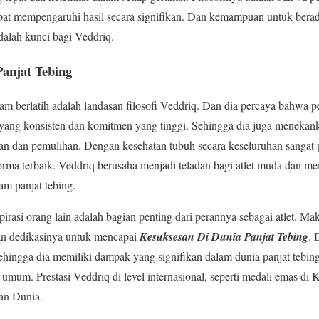
apat mempengaruhi hasil secara signifikan. Dan kemampuan untuk bera
dalah kunci bagi Veddriq.
anjat Tebing
lam berlatih adalah landasan filosofi Veddriq. Dan dia percaya bahwa p
an yang konsisten dan komitmen yang tinggi. Sehingga dia juga meneka
han dan pemulihan. Dengan kesehatan tubuh secara keseluruhan sangat
rma terbaik. Veddriq berusaha menjadi teladan bagi atlet muda dan m
m panjat tebing.
rasi orang lain adalah bagian penting dari perannya sebagai atlet. Mak
an dedikasinya untuk mencapai
Kesuksesan Di Dunia Panjat Tebing
. 
ehingga dia memiliki dampak yang signifikan dalam dunia panjat tebin
umum. Prestasi Veddriq di level internasional, seperti medali emas di 
an Dunia.