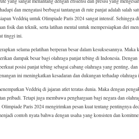
 rute yang sangat menantang dengan efisiensi dan presisi yang menges
pi dan mengatasi berbagai tantangan di rute panjat adalah salah sat
iapan Veddriq untuk Olimpiade Paris 2024 sangat intensif. Sehingga 
han fisik dan teknik, serta latihan mental untuk mempersiapkan diri me
t tinggi ini.
 terapkan selama pelatihan berperan besar dalam kesuksesannya. Maka
ikan dampak besar bagi olahraga panjat tebing di Indonesia. Dengan 
rkuat posisi panjat tebing sebagai cabang olahraga yang penting, dan k
menangan ini meningkatkan kesadaran dan dukungan terhadap olahraga in
nempatkan Veddriq di jajaran atlet teratas dunia. Maka dengan pengaku
n pribadi. Tetapi juga membawa penghargaan bagi negara dan olahraga
 Olimpiade Paris 2024 mengirimkan pesan kuat tentang pentingnya dedi
menjadi contoh nyata bahwa dengan usaha yang konsisten dan komitmen