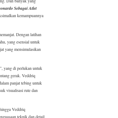
ebing. Dan banyak yang
onardo Sebagai Atlet
emaksimalkan kemampuannya
 memanjat. Dengan latihan
hu, yang esensial untuk
njat yang mensimulasikan
g”, yang di perlukan untuk
entang gerak. Veddriq
dalam panjat tebing untuk
uk visualisasi rute dan
ehingga Veddriq
enguasaan teknik dan detail