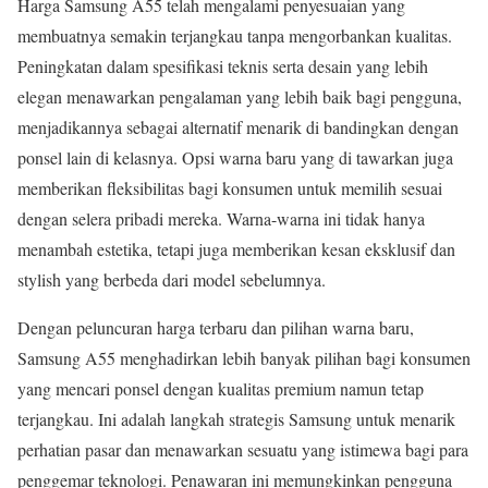
Harga Samsung A55 telah mengalami penyesuaian yang
membuatnya semakin terjangkau tanpa mengorbankan kualitas.
Peningkatan dalam spesifikasi teknis serta desain yang lebih
elegan menawarkan pengalaman yang lebih baik bagi pengguna,
menjadikannya sebagai alternatif menarik di bandingkan dengan
ponsel lain di kelasnya. Opsi warna baru yang di tawarkan juga
memberikan fleksibilitas bagi konsumen untuk memilih sesuai
dengan selera pribadi mereka. Warna-warna ini tidak hanya
menambah estetika, tetapi juga memberikan kesan eksklusif dan
stylish yang berbeda dari model sebelumnya.
Dengan peluncuran harga terbaru dan pilihan warna baru,
Samsung A55 menghadirkan lebih banyak pilihan bagi konsumen
yang mencari ponsel dengan kualitas premium namun tetap
terjangkau. Ini adalah langkah strategis Samsung untuk menarik
perhatian pasar dan menawarkan sesuatu yang istimewa bagi para
penggemar teknologi. Penawaran ini memungkinkan pengguna