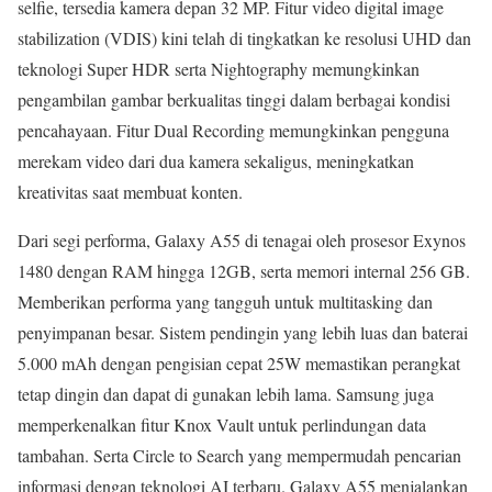
selfie, tersedia kamera depan 32 MP. Fitur video digital image
stabilization (VDIS) kini telah di tingkatkan ke resolusi UHD dan
teknologi Super HDR serta Nightography memungkinkan
pengambilan gambar berkualitas tinggi dalam berbagai kondisi
pencahayaan. Fitur Dual Recording memungkinkan pengguna
merekam video dari dua kamera sekaligus, meningkatkan
kreativitas saat membuat konten.
Dari segi performa, Galaxy A55 di tenagai oleh prosesor Exynos
1480 dengan RAM hingga 12GB, serta memori internal 256 GB.
Memberikan performa yang tangguh untuk multitasking dan
penyimpanan besar. Sistem pendingin yang lebih luas dan baterai
5.000 mAh dengan pengisian cepat 25W memastikan perangkat
tetap dingin dan dapat di gunakan lebih lama. Samsung juga
memperkenalkan fitur Knox Vault untuk perlindungan data
tambahan. Serta Circle to Search yang mempermudah pencarian
informasi dengan teknologi AI terbaru. Galaxy A55 menjalankan