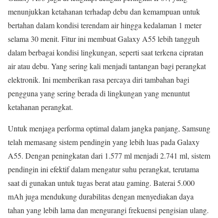
menunjukkan ketahanan terhadap debu dan kemampuan untuk
bertahan dalam kondisi terendam air hingga kedalaman 1 meter
selama 30 menit. Fitur ini membuat Galaxy A55 lebih tangguh
dalam berbagai kondisi lingkungan, seperti saat terkena cipratan
air atau debu. Yang sering kali menjadi tantangan bagi perangkat
elektronik. Ini memberikan rasa percaya diri tambahan bagi
pengguna yang sering berada di lingkungan yang menuntut
ketahanan perangkat.
Untuk menjaga performa optimal dalam jangka panjang, Samsung
telah memasang sistem pendingin yang lebih luas pada Galaxy
A55. Dengan peningkatan dari 1.577 ml menjadi 2.741 ml, sistem
pendingin ini efektif dalam mengatur suhu perangkat, terutama
saat di gunakan untuk tugas berat atau gaming. Baterai 5.000
mAh juga mendukung durabilitas dengan menyediakan daya
tahan yang lebih lama dan mengurangi frekuensi pengisian ulang.