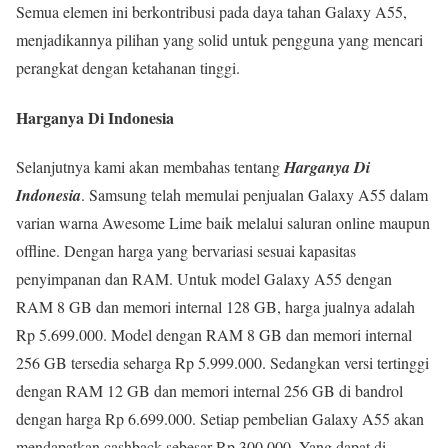
Semua elemen ini berkontribusi pada daya tahan Galaxy A55,
menjadikannya pilihan yang solid untuk pengguna yang mencari
perangkat dengan ketahanan tinggi.
Harganya Di Indonesia
Selanjutnya kami akan membahas tentang
Harganya Di
Indonesia
. Samsung telah memulai penjualan Galaxy A55 dalam
varian warna Awesome Lime baik melalui saluran online maupun
offline. Dengan harga yang bervariasi sesuai kapasitas
penyimpanan dan RAM. Untuk model Galaxy A55 dengan
RAM 8 GB dan memori internal 128 GB, harga jualnya adalah
Rp 5.699.000. Model dengan RAM 8 GB dan memori internal
256 GB tersedia seharga Rp 5.999.000. Sedangkan versi tertinggi
dengan RAM 12 GB dan memori internal 256 GB di bandrol
dengan harga Rp 6.699.000. Setiap pembelian Galaxy A55 akan
mendapatkan cashback sebesar Rp 300.000. Yang dapat di