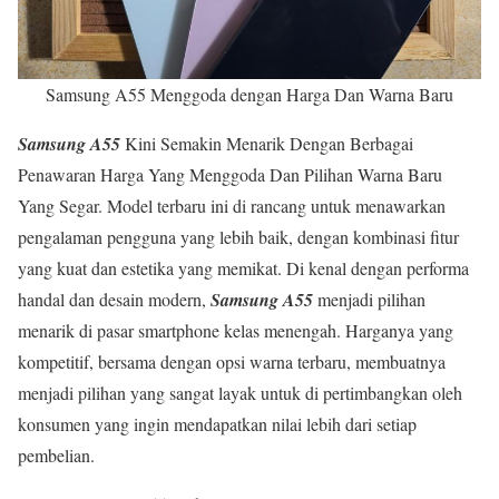
Samsung A55 Menggoda dengan Harga Dan Warna Baru
Samsung A55
Kini Semakin Menarik Dengan Berbagai
Penawaran Harga Yang Menggoda Dan Pilihan Warna Baru
Yang Segar. Model terbaru ini di rancang untuk menawarkan
pengalaman pengguna yang lebih baik, dengan kombinasi fitur
yang kuat dan estetika yang memikat. Di kenal dengan performa
handal dan desain modern,
Samsung A55
menjadi pilihan
menarik di pasar smartphone kelas menengah. Harganya yang
kompetitif, bersama dengan opsi warna terbaru, membuatnya
menjadi pilihan yang sangat layak untuk di pertimbangkan oleh
konsumen yang ingin mendapatkan nilai lebih dari setiap
pembelian.