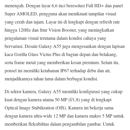
menengah. Dengan layar 6,6 inci beresolusi Full HD+ dan panel
Super AMOLED, pengguna akan menikmati tampilan visual
yang cerah dan tajam. Layar ini di lengkapi dengan refresh rate
hingga 120Hz dan fitur Vision Booster, yang meningkatkan
pengalaman visual terutama dalam kondisi cahaya yang
bervariasi. Desain Galaxy A55 juga mengesankan dengan lapisan
kaca Gorilla Glass Victus Plus di bagian depan dan belakang,
serta frame metal yang memberikan kesan premium. Selain itu,
ponsel ini memiliki ketahanan IP67 terhadap debu dan air,
menjadikannya tahan lama dalam berbagai kondisi.
Di sektor kamera, Galaxy A55 memiliki konfigurasi yang cukup
kuat dengan kamera utama 50 MP (f/1,8) yang di lengkapi
Optical Image Stabilization (OIS). Kamera ini bekerja sama
dengan kamera ultra-wide 12 MP dan kamera makro 5 MP untuk
memberikan fleksibilitas dalam pengambilan gambar. Untuk