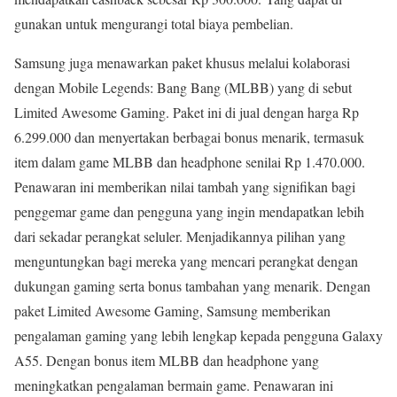
gunakan untuk mengurangi total biaya pembelian.
Samsung juga menawarkan paket khusus melalui kolaborasi
dengan Mobile Legends: Bang Bang (MLBB) yang di sebut
Limited Awesome Gaming. Paket ini di jual dengan harga Rp
6.299.000 dan menyertakan berbagai bonus menarik, termasuk
item dalam game MLBB dan headphone senilai Rp 1.470.000.
Penawaran ini memberikan nilai tambah yang signifikan bagi
penggemar game dan pengguna yang ingin mendapatkan lebih
dari sekadar perangkat seluler. Menjadikannya pilihan yang
menguntungkan bagi mereka yang mencari perangkat dengan
dukungan gaming serta bonus tambahan yang menarik. Dengan
paket Limited Awesome Gaming, Samsung memberikan
pengalaman gaming yang lebih lengkap kepada pengguna Galaxy
A55. Dengan bonus item MLBB dan headphone yang
meningkatkan pengalaman bermain game. Penawaran ini