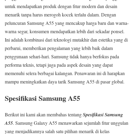
untuk mendapatkan produk dengan fitur modern dan desain
menarik tanpa harus merogoh kocek terlalu dalam. Dengan
peluncuran Samsung A55 yang mencakup harga baru dan warna-
warna segar, konsumen mendapatkan lebih dari sekadar ponsel.
Ini adalah kombinasi dari teknologi mutakhir dan estetika yang di
perbarui, memberikan pengalaman yang lebih baik dalam
penggunaan sehari-hari. Samsung tidak hanya berfokus pada
performa teknis, tetapi juga pada aspek desain yang dapat
memenuhi selera berbagai kalangan. Penawaran ini di harapkan
mampu meningkatkan daya tarik Samsung A55 di pasar global.
Spesifikasi Samsung A55
Berikut ini kami akan membahas tentang
Spesifikasi Samsung
A55
. Samsung Galaxy A55 menawarkan sejumlah fitur unggulan
yang menjadikannya salah satu pilihan menarik di kelas