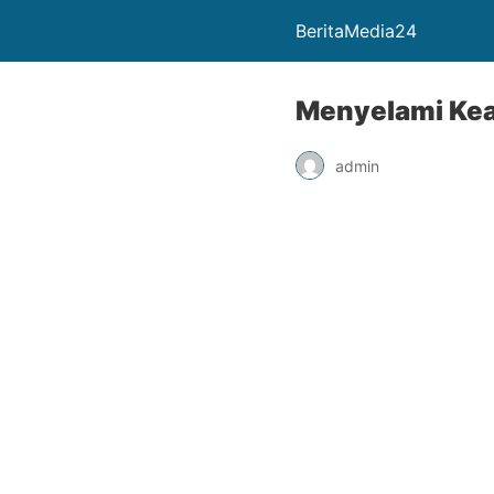
BeritaMedia24
Menyelami Ke
admin