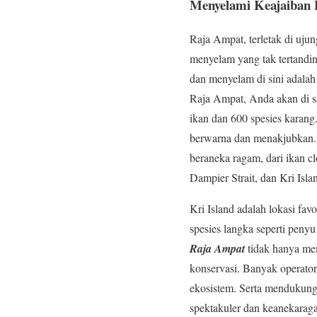
Menyelami Keajaiban
Raja Ampat, terletak di uj
menyelam yang tak tertanding
dan menyelam di sini adalah
Raja Ampat, Anda akan di s
ikan dan 600 spesies karan
berwarna dan menakjubkan. 
beraneka ragam, dari ikan c
Dampier Strait, dan Kri Isl
Kri Island adalah lokasi fav
spesies langka seperti peny
Raja Ampat
tidak hanya mem
konservasi. Banyak operato
ekosistem. Serta mendukung
spektakuler dan keanekara