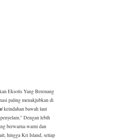
an Eksotis Yang Berenang
inasi paling menakjubkan di
i
keindahan bawah laut
 penyelam.” Dengan lebih
yang berwarna-warni dan
t, hingga Kri Island, setiap