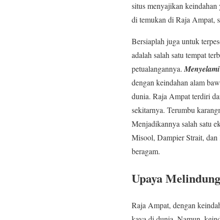
situs menyajikan keindahan 
di temukan di Raja Ampat, se
Bersiaplah juga untuk terp
adalah salah satu tempat t
petualangannya.
Menyelami
dengan keindahan alam bawa
dunia. Raja Ampat terdiri da
sekitarnya. Terumbu karangn
Menjadikannya salah satu ek
Misool, Dampier Strait, da
beragam.
Upaya Melindung
Raja Ampat, dengan keindah
kaya di dunia. Namun, keind