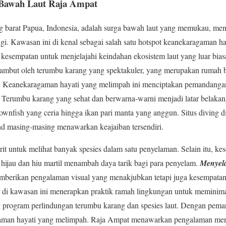
 Bawah Laut Raja Ampat
ung barat Papua, Indonesia, adalah surga bawah laut yang memukau, m
i. Kawasan ini di kenal sebagai salah satu hotspot keanekaragaman haya
 kesempatan untuk menjelajahi keindahan ekosistem laut yang luar bia
ambut oleh terumbu karang yang spektakuler, yang merupakan rumah bag
g. Keanekaragaman hayati yang melimpah ini menciptakan pemandanga
Terumbu karang yang sehat dan berwarna-warni menjadi latar belakang
lownfish yang ceria hingga ikan pari manta yang anggun. Situs diving d
and masing-masing menawarkan keajaiban tersendiri.
orit untuk melihat banyak spesies dalam satu penyelaman. Selain itu, k
u hijau dan hiu martil menambah daya tarik bagi para penyelam.
Menyel
berikan pengalaman visual yang menakjubkan tetapi juga kesempatan 
r di kawasan ini menerapkan praktik ramah lingkungan untuk meminim
 program perlindungan terumbu karang dan spesies laut. Dengan pem
gaman hayati yang melimpah. Raja Ampat menawarkan pengalaman men