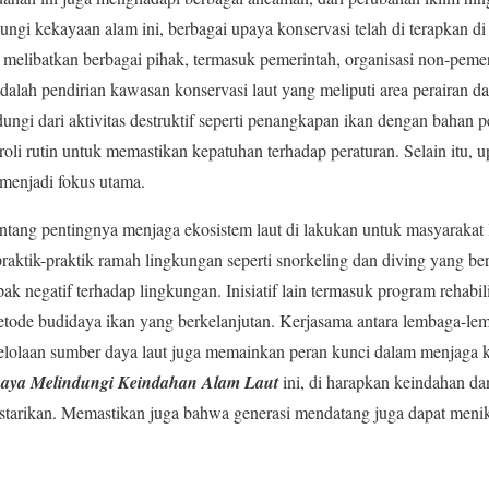
ungi kekayaan alam ini, berbagai upaya konservasi telah di terapkan 
melibatkan berbagai pihak, termasuk pemerintah, organisasi non-pemer
dalah pendirian kawasan konservasi laut yang meliputi area perairan da
ungi dari aktivitas destruktif seperti penangkapan ikan dengan bahan
roli rutin untuk memastikan kepatuhan terhadap peraturan. Selain itu, 
menjadi fokus utama.
ntang pentingnya menjaga ekosistem laut di lakukan untuk masyarakat 
raktik-praktik ramah lingkungan seperti snorkeling dan diving yang b
negatif terhadap lingkungan. Inisiatif lain termasuk program rehabil
ode budidaya ikan yang berkelanjutan. Kerjasama antara lembaga-le
elolaan sumber daya laut juga memainkan peran kunci dalam menjaga k
aya Melindungi Keindahan Alam Laut
ini, di harapkan keindahan d
estarikan. Memastikan juga bahwa generasi mendatang juga dapat menik