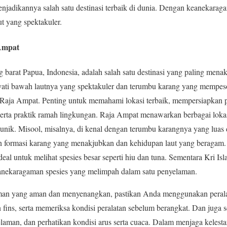
enjadikannya salah satu destinasi terbaik di dunia. Dengan keanekara
 yang spektakuler.
Ampat
g barat Papua, Indonesia, adalah salah satu destinasi yang paling mena
ati bawah lautnya yang spektakuler dan terumbu karang yang mempe
 Raja Ampat. Penting untuk memahami lokasi terbaik, mempersiapkan p
serta praktik ramah lingkungan. Raja Ampat menawarkan berbagai lokasi
k unik. Misool, misalnya, di kenal dengan terumbu karangnya yang lu
ormasi karang yang menakjubkan dan kehidupan laut yang beragam. D
eal untuk melihat spesies besar seperti hiu dan tuna. Sementara Kri Isla
anekaragaman spesies yang melimpah dalam satu penyelaman.
an yang aman dan menyenangkan, pastikan Anda menggunakan peralata
 fins, serta memeriksa kondisi peralatan sebelum berangkat. Dan juga sel
aman, dan perhatikan kondisi arus serta cuaca. Dalam menjaga kelesta