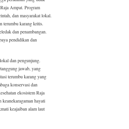
di Raja Ampat. Program
intah, dan masyarakat lokal.
n terumbu karang kritis.
 peledak dan penambangan.
upaya pendidikan dan
lokal dan pengunjung.
ertanggung jawab, yang
itasi terumbu karang yang
mbaga konservasi dan
esehatan ekosistem Raja
an keanekaragaman hayati
mati keajaiban alam laut