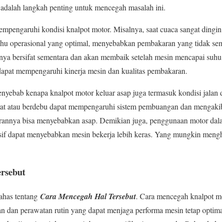
i adalah langkah penting untuk mencegah masalah ini.
empengaruhi kondisi knalpot motor. Misalnya, saat cuaca sangat ding
uhu operasional yang optimal, menyebabkan pembakaran yang tidak s
sanya bersifat sementara dan akan membaik setelah mesin mencapai su
 dapat mempengaruhi kinerja mesin dan kualitas pembakaran.
l penyebab kenapa knalpot motor keluar asap juga termasuk kondisi jala
erat atau berdebu dapat mempengaruhi sistem pembuangan dan mengaki
irannya bisa menyebabkan asap. Demikian juga, penggunaan motor dala
sif dapat menyebabkan mesin bekerja lebih keras. Yang mungkin mengh
rsebut
has tentang
Cara Mencegah Hal Tersebut
. Cara mencegah knalpot mo
 dan perawatan rutin yang dapat menjaga performa mesin tetap optima