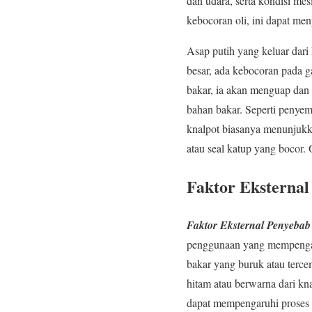
dan udara, serta kondisi mes
kebocoran oli, ini dapat men
Asap putih yang keluar dar
besar, ada kebocoran pada ga
bakar, ia akan menguap dan m
bahan bakar. Seperti penyemp
knalpot biasanya menunjukka
atau seal katup yang bocor.
Faktor Eksterna
Faktor Eksternal Penyeba
penggunaan yang mempengaru
bakar yang buruk atau terc
hitam atau berwarna dari kna
dapat mempengaruhi proses 