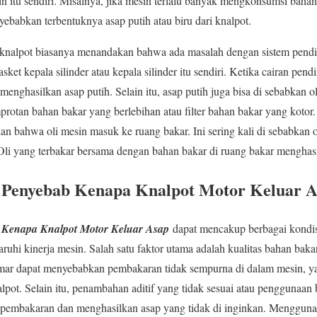
in itu sendiri. Misalnya, jika mesin terlalu banyak mengkonsumsi bahan 
yebabkan terbentuknya asap putih atau biru dari knalpot.
i knalpot biasanya menandakan bahwa ada masalah dengan sistem pen
sket kepala silinder atau kepala silinder itu sendiri. Ketika cairan pe
enghasilkan asap putih. Selain itu, asap putih juga bisa di sebabkan 
rotan bahan bakar yang berlebihan atau filter bahan bakar yang kotor. Di
n bahwa oli mesin masuk ke ruang bakar. Ini sering kali di sebabkan o
 Oli yang terbakar bersama dengan bahan bakar di ruang bakar menghasi
l Penyebab Kenapa Knalpot Motor Keluar 
b Kenapa Knalpot Motor Keluar Asap
dapat mencakup berbagai kondi
hi kinerja mesin. Salah satu faktor utama adalah kualitas bahan bak
emar dapat menyebabkan pembakaran tidak sempurna di dalam mesin, 
lpot. Selain itu, penambahan aditif yang tidak sesuai atau penggunaan 
pembakaran dan menghasilkan asap yang tidak di inginkan. Menggun